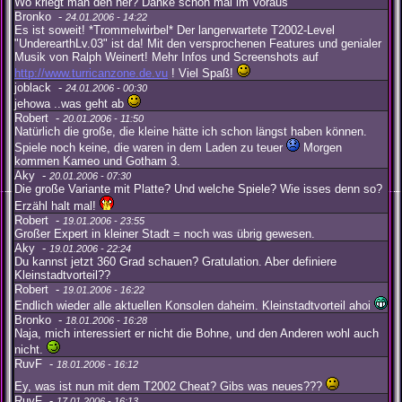
Wo kriegt man den her? Danke schon mal im Voraus
Bronko -
24.01.2006 - 14:22
Es ist soweit! *Trommelwirbel* Der langerwartete T2002-Level
"UnderearthLv.03" ist da! Mit den versprochenen Features und genialer
Musik von Ralph Weinert! Mehr Infos und Screenshots auf
http://www.turricanzone.de.vu
! Viel Spaß!
joblack -
24.01.2006 - 00:30
jehowa ..was geht ab
Robert -
20.01.2006 - 11:50
Natürlich die große, die kleine hätte ich schon längst haben können.
Spiele noch keine, die waren in dem Laden zu teuer
Morgen
kommen Kameo und Gotham 3.
Aky -
20.01.2006 - 07:30
Die große Variante mit Platte? Und welche Spiele? Wie isses denn so?
Erzähl halt mal!
Robert -
19.01.2006 - 23:55
Großer Expert in kleiner Stadt = noch was übrig gewesen.
Aky -
19.01.2006 - 22:24
Du kannst jetzt 360 Grad schauen? Gratulation. Aber definiere
Kleinstadtvorteil??
Robert -
19.01.2006 - 16:22
Endlich wieder alle aktuellen Konsolen daheim. Kleinstadtvorteil ahoi
Bronko -
18.01.2006 - 16:28
Naja, mich interessiert er nicht die Bohne, und den Anderen wohl auch
nicht.
RuvF -
18.01.2006 - 16:12
Ey, was ist nun mit dem T2002 Cheat? Gibs was neues???
RuvF -
17.01.2006 - 16:13