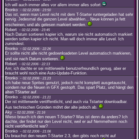
Ich will auch immer alles vor allem immer alles sofort
Bronko -
02.02.2006 - 23:50
Das ist, wenn man Level nicht mit dem T-Starter runtergeladen hat sehr
nervig. Jedesmal die ganzen Level abwählen... Neue können ja fett
erscheinen, und als gelesen markiert werden.
Robert -
02.02.2006 - 23:45
Nach Datum sortieren kapier ich, warum sie nicht automatisch markiert
werden sollen kapier ich nicht. Man will doch immer alle Level. Ich
zumindest.
Bronko -
02.02.2006 - 22:26
Er sollte nicht alle nicht gedownloadeten Level automatisch markieren,
und sie nach Datum sortieren.
Robert -
02.02.2006 - 22:13
Arrr, ich dachte er sei mittlerweile benutzerfreundlich genug, aber er
braucht wohl noch eine Auto-Update-Funktion.
Bronko -
02.02.2006 - 21:23
Ich habe neue Sprites genutzt, jedoch nicht komplett ausgetauscht,
sondern nur die Neuen in GFX gestopft. Das spart Platz, und hängt den
alten TStarter auf.
Bronko -
02.02.2006 - 21:21
Der ist mittlerweile veröffentlicht, und auch via Tstarter downloadbar.
Aus technischen Gründen möhrt der alte jedoch ab.
Aky -
02.02.2006 - 21:16
Wieso brauch ich den neuen T-Starter? Was ist denn da anders? Ich
dachte, der findet nur den Level nicht, weil er auf Nemmelheim noch
nicht veröffentlicht war?
Bronko -
02.02.2006 - 21:06
Du brauchst den neuen T-Starter 2.3, den gibts noch nicht auf