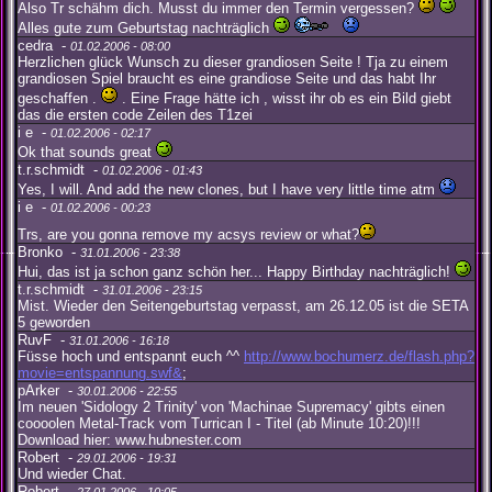
Also Tr schähm dich. Musst du immer den Termin vergessen?
Alles gute zum Geburtstag nachträglich
cedra -
01.02.2006 - 08:00
Herzlichen glück Wunsch zu dieser grandiosen Seite ! Tja zu einem
grandiosen Spiel braucht es eine grandiose Seite und das habt Ihr
geschaffen .
. Eine Frage hätte ich , wisst ihr ob es ein Bild giebt
das die ersten code Zeilen des T1zei
i e -
01.02.2006 - 02:17
Ok that sounds great
t.r.schmidt -
01.02.2006 - 01:43
Yes, I will. And add the new clones, but I have very little time atm
i e -
01.02.2006 - 00:23
Trs, are you gonna remove my acsys review or what?
Bronko -
31.01.2006 - 23:38
Hui, das ist ja schon ganz schön her... Happy Birthday nachträglich!
t.r.schmidt -
31.01.2006 - 23:15
Mist. Wieder den Seitengeburtstag verpasst, am 26.12.05 ist die SETA
5 geworden
RuvF -
31.01.2006 - 16:18
Füsse hoch und entspannt euch ^^
http://www.bochumerz.de/flash.php?
movie=entspannung.swf&
;
pArker -
30.01.2006 - 22:55
Im neuen 'Sidology 2 Trinity' von 'Machinae Supremacy' gibts einen
coooolen Metal-Track vom Turrican I - Titel (ab Minute 10:20)!!!
Download hier: www.hubnester.com
Robert -
29.01.2006 - 19:31
Und wieder Chat.
Robert -