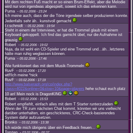
Mit dem rechten Fuß macht er so einen Brum-Effekt, aber die Melodie
wird nur von irgendwas abgespielt, soweit ich das erkennen kann.
Puma -
05.02.2006 - 23:24
Ich meine auch, dass der die Töne irgendwie selber produzieren konnte.
Jedenfalls sehr äh.. kunstvoll gemacht
t.r.schmidt -
05.02.2006 - 19:54
Steht in einem der Interviews, er hat die Trommel glaub mit einem
Keyboard gekoppelt. Ich find das garnicht übel, nur die Aufnahme ist
grausig
Robert -
05.02.2006 - 19:02
Nuja, da ist wohl ein CD-Spieler und eine Trommel und...äh...letzteres
hätte man ruhig weglassen können.
Puma -
05.02.2006 - 17:46
Wie funktioniert das mit dem Musik-Trommeln
RuvF -
03.02.2006 - 17:20
wtf!Ich meine *nick
RuvF -
03.02.2006 - 17:19
http://www.balseraph.org/cp/index.php?
class=4022&online=0&stop=10&page=players
hehe schaut euch platz
10 an! Mein nock is DragonKING
Robert -
03.02.2006 - 15:53
Robert empfiehlt, einfach alles mit dem T Starter runterzuladen
Wenn der TR zum nächsten Chat kommt, könnten wir uns vielleicht
darüber unterhalten, ein geschickteres, CRC-Check-basierendes
System dafür aufzusetzen.
Bronko -
03.02.2006 - 13:38
Ich würde mich übrigens über ein Feedback freuen...
Torsten -
03.02.2006 - 00:37