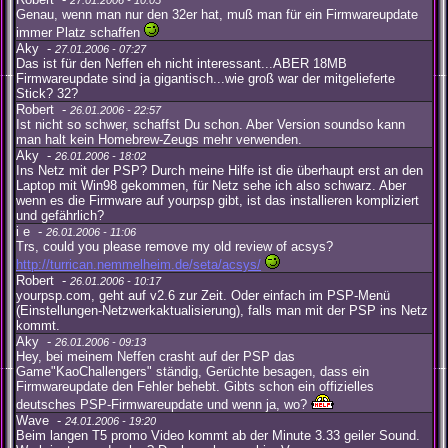
27.01.2006 - 10:05
Genau, wenn man nur den 32er hat, muß man für ein Firmwareupdate
immer Platz schaffen
Aky -
27.01.2006 - 07:27
Das ist für den Neffen eh nicht interessant...ABER 18MB
Firmwareupdate sind ja gigantisch...wie groß war der mitgelieferte
Stick? 32?
Robert -
26.01.2006 - 22:57
Ist nicht so schwer, schaffst Du schon. Aber Version soundso kann
man halt kein Homebrew-Zeugs mehr verwenden.
Aky -
26.01.2006 - 18:02
Ins Netz mit der PSP? Durch meine Hilfe ist die überhaupt erst an den
Laptop mit Win98 gekommen, für Netz sehe ich also schwarz. Aber
wenn es die Firmware auf yourpsp gibt, ist das installieren kompliziert
und gefährlich?
i e -
26.01.2006 - 11:06
Trs, could you please remove my old review of acsys?
http://turrican.nemmelheim.de/seta/acsys/
Robert -
26.01.2006 - 10:17
yourpsp.com, geht auf v2.6 zur Zeit. Oder einfach im PSP-Menü
(Einstellungen-Netzwerkaktualisierung), falls man mit der PSP ins Netz
kommt.
Aky -
26.01.2006 - 09:13
Hey, bei meinem Neffen crasht auf der PSP das
Game"KaoChallengers" ständig, Gerüchte besagen, dass ein
Firmwareupdate den Fehler behebt. Gibts schon ein offizielles
deutsches PSP-Firmwareupdate und wenn ja, wo?
Wave -
24.01.2006 - 19:20
Beim langen T5 promo Video kommt ab der Minute 3.33 geiler Sound.