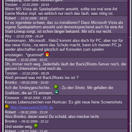
Torsten -
10.02.2006 - 18:54
Wenn MS Vista als Spieleplattform ansieht, sollte sie mal eine Art
Game Modus impl. wo wirklich nur noch das läuft, was nötig ist.
Robert -
10.02.2006 - 18:01
Ist es irgendwie schwer, das zu installieren? Dass Microsoft Vista als
eigene Spieleplatform ansieht und dementsprechend auch für eine Art
Start-Lineup sorgt, ist schon länger bekannt. Mir ist's nur recht.
Aky -
10.02.2006 - 16:24
Mannomann...Microsoft...Halo2 kommt also doch für PC, aber nur für
das neue Vista...na wenn das Schule macht, kann ich meinen PC ja
wieder abschaffen und gänzlich auf Konsolen zum spielen
umsteigen...*grummel*
Robert -
10.02.2006 - 10:21
Oh, immer noch weg. Jedenfalls läuft der Back2Roots-Server noch, die
ganzen Unterseiten sind noch da.
Torsten -
10.02.2006 - 08:29
Weiß jemand was mit Back2Roots los ist ?
Bronko -
09.02.2006 - 16:00
Ach die Smileygeschichte...
- Zu den Shots: Mir gefallen die
Grafiken, die an T1 erinnern.
Eiswuxe -
09.02.2006 - 15:29
Kurzes Lebenszeichen von Hurrican: Es gibt neue feine Screenshots
http://www.poke53280.de
Robert -
09.02.2006 - 15:24
Also Bronko, daran warst Du schuld, also mecker nicht.
Bronko -
09.02.2006 - 15:12
Und wieder weg.
Robert -
08.02.2006 - 21:45