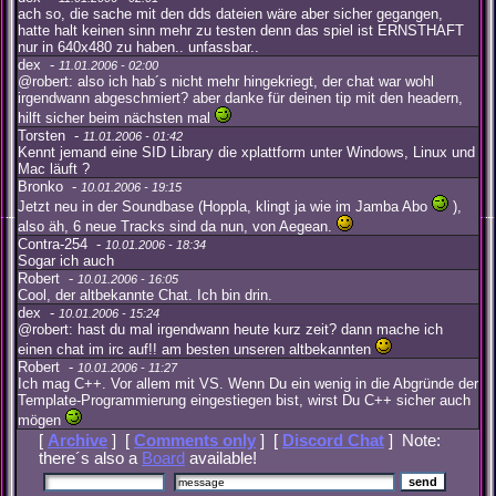
ach so, die sache mit den dds dateien wäre aber sicher gegangen,
hatte halt keinen sinn mehr zu testen denn das spiel ist ERNSTHAFT
nur in 640x480 zu haben.. unfassbar..
dex -
11.01.2006 - 02:00
@robert: also ich hab´s nicht mehr hingekriegt, der chat war wohl
irgendwann abgeschmiert? aber danke für deinen tip mit den headern,
hilft sicher beim nächsten mal
Torsten -
11.01.2006 - 01:42
Kennt jemand eine SID Library die xplattform unter Windows, Linux und
Mac läuft ?
Bronko -
10.01.2006 - 19:15
Jetzt neu in der Soundbase (Hoppla, klingt ja wie im Jamba Abo
),
also äh, 6 neue Tracks sind da nun, von Aegean.
Contra-254 -
10.01.2006 - 18:34
Sogar ich auch
Robert -
10.01.2006 - 16:05
Cool, der altbekannte Chat. Ich bin drin.
dex -
10.01.2006 - 15:24
@robert: hast du mal irgendwann heute kurz zeit? dann mache ich
einen chat im irc auf!! am besten unseren altbekannten
Robert -
10.01.2006 - 11:27
Ich mag C++. Vor allem mit VS. Wenn Du ein wenig in die Abgründe der
Template-Programmierung eingestiegen bist, wirst Du C++ sicher auch
mögen
[
Archive
] [
Comments only
] [
Discord Chat
] Note:
there´s also a
Board
available!