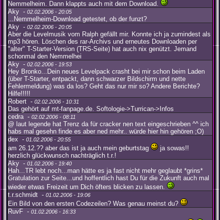
Nemmelheim. Dann klappts auch mit dem Download.
Aky -
02.02.2006 - 20:05
...Nemmelheim-Download getestet, ob der funzt?
Aky -
02.02.2006 - 20:05
Aber die Levelmusik vom Ralph gefällt mir. Konnte ich ja zumindest als
mp3 hören. Löschen des rar-Archivs und erneutes Downloaden per
"alter" T-Starter-Version (TRS-Seite) hat auch nix genützt. Jemand
schonmal den Nemmelhei
Aky -
02.02.2006 - 19:53
Hey Bronko...Dein neues Levelpack crasht bei mir schon beim Laden
(über T-Starter, entpackt, dann schwarzer Bildschirm und nette
Fehlermeldung) was da los? Geht das nur mir so? Andere Berichte?
Hilfe!!!!!
Robert -
02.02.2006 - 10:31
Das gehört auf mt-fanpage.de. Softologie->Turrican->Infos
cedra -
02.02.2006 - 08:11
@ laut legende hat Trenz da für cracker nen text eingeschrieben ^^ ich
habs mal gesehn finde es aber ned mehr.. würde hier hin gehören ;O)
dex -
01.02.2006 - 20:55
am 26.12.?? aber das ist ja auch mein geburtstag
ja sowas!!
herzlich glückwunsch nachträglich t.r.!
Aky -
01.02.2006 - 19:40
Hah...TR lebt noch...man hätte es ja fast nicht mehr geglaubt *grins*
Gratulation zur Seite...und hoffentlich hast Du für die Zukunft auch mal
wieder etwas Freizeit um Dich öfters blicken zu lassen.
t.r.schmidt -
01.02.2006 - 19:06
Ein Bild von den ersten Codezeilen? Was genau meinst du?
RuvF -
01.02.2006 - 16:33