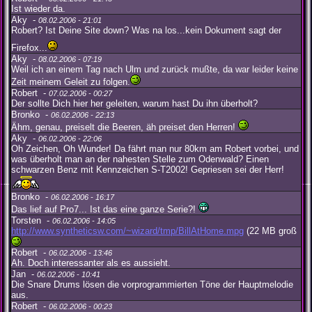
Ist wieder da.
Aky -
08.02.2006 - 21:01
Robert? Ist Deine Site down? Was na los...kein Dokument sagt der
Firefox...
Aky -
08.02.2006 - 07:19
Weil ich an einem Tag nach Ulm und zurück mußte, da war leider keine
Zeit meinem Geleit zu folgen.
Robert -
07.02.2006 - 00:27
Der sollte Dich hier her geleiten, warum hast Du ihn überholt?
Bronko -
06.02.2006 - 22:13
Ähm, genau, preiselt die Beeren, äh preiset den Herren!
Aky -
06.02.2006 - 22:06
Oh Zeichen, Oh Wunder! Da fährt man nur 80km am Robert vorbei, und
was überholt man an der nahesten Stelle zum Odenwald? Einen
schwarzen Benz mit Kennzeichen S-T2002! Gepriesen sei der Herr!
Bronko -
06.02.2006 - 16:17
Das lief auf Pro7... Ist das eine ganze Serie?!
Torsten -
06.02.2006 - 14:05
http://www.syntheticsw.com/~wizard/tmp/BillAtHome.mpg
(22 MB groß
Robert -
06.02.2006 - 13:46
Ah. Doch interessanter als es aussieht.
Jan -
06.02.2006 - 10:41
Die Snare Drums lösen die vorprogrammierten Töne der Hauptmelodie
aus.
Robert -
06.02.2006 - 00:23