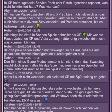
In XP hatte irgendein Service Pack oder Patch irgendwas repariert, was
nicht funktioniert hatte? Was war das?
Aky -
10.02.2006 - 22:33
Mir war die Pause zwischen 98 und XP zu kurz...ich hab mich an das
bunte XP immer noch nicht gewohnt, läuft bei mir nur im 98-Look. Aber
auch Vista wird diverse Servicepacks und Patches brauchen, bis es
halbwegs funktioniert.
Robert -
10.02.2006 - 21:51
Allerdings ist Vista in Sachen Spiele schneller als XP
Mir war die
Pause zwischen XP und Vista zu lang, hätte ruhig zwischendrin noch
was kommen können.
Robert -
10.02.2006 - 21:49
XBox-Spiele sehen einfach nur deswegen so gut aus, weil sie auf
genau eine Hardwarekonfiguration zurechtoptimiert sind.
Robert -
10.02.2006 - 21:49
Den Sinn eines Game-Modus verstehe ich nicht, denn das Swapping
macht doch gleich alles für das Spiel frei, wenn es allen Speicher auf
einmal anfordert (und so hat ein Spiel zu funktionieren).
Bronko -
10.02.2006 - 19:45
Ich will auch nicht wechseln, ich bleib bei XP mit Sp0, solang es geht!
Aky -
10.02.2006 - 19:25
Ich will aber nicht ständig Betriebssysteme wechseln...98 lief viele
Jahre sehr gut, XP deutlich kürzer...dann Vista...da gibts garantiert
genug Kompatibilitätsprobleme und Windows-nach-Haus-telefonieren-
Funktionen, DRM usw usf...
Torsten -
10.02.2006 - 18:55
Man hat bei der XBOX gesehen, wieviel Power durch Sachen wie
Swapping, GDI usw. verloren geht.