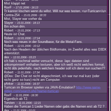
Mist klappt net
RuvF -
17.01.2006 - 16:13
Tr kannst löschen wenn du willst. Will nur was testen. <u>Turrican</u>
Contra-254 -
15.01.2006 - 18:33
Mist, Slayer war vorher da
Slayer -
15.01.2006 - 18:13
Bin schon drin.
Robert -
15.01.2006 - 17:13
Heute ist Chat.
Robert -
12.01.2006 - 17:14
Noch was neues in der Soundbase, für die Metal-Fans.
Robert -
12.01.2006 - 10:12
Nach den Headern der üblichen Bildformate, im Zweifel alles was D3DX
unterstützt.
dex -
12.01.2006 - 03:23
ich hab´s nochmal weiter versucht, diese .lapc dateien sind
unkomprimiert! enthalten texturen, aber ich weiß nicht welches format,
nicht dds jedenfalls. nach welchem header soll ich denn nun suchen??
Robert -
11.01.2006 - 17:34
@Dex: Der Chat ist nicht abgeschmiert, ich war nur mal kurz (oder
nicht ganz so kurz) nicht am Computer.
pArker -
11.01.2006 - 16:37
Turrican im Browser spielen via JAVA-Emulation?
http://www.game-
oldies.com/search.php?game=turrican
RuvF -
11.01.2006 - 16:30
Eigentlich ab T2.
Torsten -
11.01.2006 - 12:21
Haben die Turrican 1 Lieder Namen oder gabs die Namen erst ab T2 ?
dex -
11.01.2006 - 02:01