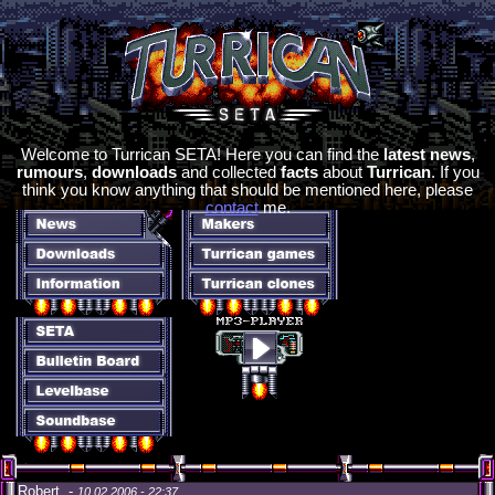
Welcome to Turrican SETA! Here you can find the
latest news
,
rumours
,
downloads
and collected
facts
about
Turrican
. If you
think you know anything that should be mentioned here, please
contact
me.
Robert -
10.02.2006 - 22:37