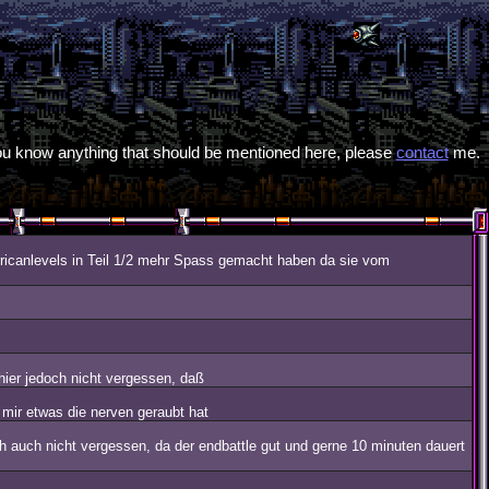
 you know anything that should be mentioned here, please
contact
me.
Turricanlevels in Teil 1/2 mehr Spass gemacht haben da sie vom
hier jedoch nicht vergessen, daß
 mir etwas die nerven geraubt hat
 auch nicht vergessen, da der endbattle gut und gerne 10 minuten dauert