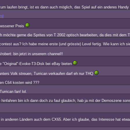
m laufen bringt, ist es dann auch möglich, das Spiel auf ein anderes Handy 
ml
emessener Preis
h möchte gerne die Sprites von T 2002 optisch bearbeiten, da dies mit dem T
ontest aus? Ich habe meine erste (und grösste) Level fertig. Wie kann ich sie
/robert: bin jetzt in unserem channel!!
ine "Original"-Evoke-T3-Disk bei eBay bieten
 unters Volk streuen, Turrican verkaufen darf eh nur THQ
den C64 kosten wird ???
Turrican fan! lol.
e hinfahren bin ich dann doch zu faul glaubich, hab ja mit der Demoszene son
 in anderen Ländern auch dem CX65. Aber ich glaube, das Interesse hat etwa