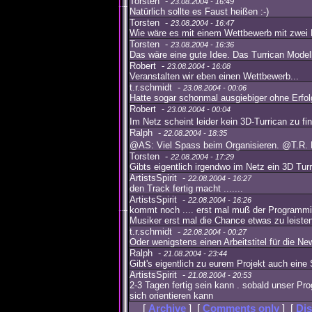
Torsten -
23.08.2004 - 16:49
Natürlich sollte es Faust heißen :-)
Torsten -
23.08.2004 - 16:47
Wie wäre es mit einem Wettbewerb mit zwei 
Torsten -
23.08.2004 - 16:36
Das wäre eine gute Idee. Das Turrican Modell
Robert -
23.08.2004 - 16:08
Veranstalten wir eben einen Wettbewerb...
t.r.schmidt -
23.08.2004 - 00:06
Hatte sogar schonmal ausgiebiger ohne Erf
Robert -
23.08.2004 - 00:04
Im Netz scheint leider kein 3D-Turrican zu fi
Ralph -
22.08.2004 - 18:35
@AS: Viel Spass beim Organisieren. @T.R. 
Torsten -
22.08.2004 - 17:29
Gibts eigentlich irgendwo im Netz ein 3D Tur
ArtistsSpirit -
22.08.2004 - 16:27
den Track fertig macht .......
ArtistsSpirit -
22.08.2004 - 16:26
kommt noch .... erst mal muß der Programmi
Musiker erst mal die Chance etwas zu leiste
t.r.schmidt -
22.08.2004 - 00:27
Oder wenigstens einen Arbeitstitel für die New
Ralph -
21.08.2004 - 23:44
Gibt's eigentlich zu eurem Projekt auch eine 
ArtistsSpirit -
21.08.2004 - 20:53
2-3 Tagen fertig sein kann . sobald unser Pro
sich orientieren kann
[
Archive
] [
Comments only
] [
Dis