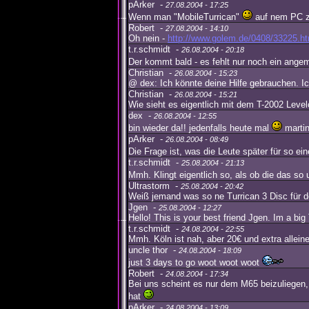
pArker -
27.08.2004 - 17:25
Wenn man "MobileTurrican"
auf nem PC zu
Robert -
27.08.2004 - 14:10
Oh nein -
http://www.golem.de/0408/33225.ht
t.r.schmidt -
26.08.2004 - 20:18
Der kommt bald - es fehlt nur noch ein ang
Christian -
26.08.2004 - 15:23
@ dex: Ich könnte deine Hilfe gebrauchen. Ic
Christian -
26.08.2004 - 15:21
Wie sieht es eigentlich mit dem T-2002 Levelc
dex -
26.08.2004 - 12:55
bin wieder da!! jedenfalls heute mal
martin
pArker -
26.08.2004 - 08:49
Die Frage ist, was die Leute später für so e
t.r.schmidt -
25.08.2004 - 21:13
Mmh. Klingt eigentlich so, als ob die das so
Ultrastorm -
25.08.2004 - 20:42
Weiß jemand was so ne Turrican 3 Disc für 
Jgen -
25.08.2004 - 12:27
Hello! This is your best friend Jgen. Im a big 
t.r.schmidt -
24.08.2004 - 22:55
Mmh. Köln ist nah, aber 20€ und extra allein
uncle thor -
24.08.2004 - 18:09
just 3 days to go woot woot woot
Robert -
24.08.2004 - 17:34
Bei uns scheint es nur dem M65 beizuliegen,
hat
pArker -
24.08.2004 - 13:09