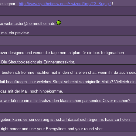
besiegbar :
http://www.syntheticsw.com/~wizard/tmp/T3_Bug.gif
!
so webmaster@nemmelheim.de
n mal ein preview
cover designed und werde die tage nen faltplan für ein box fertigmachen
 Die Shoutbox reicht als Erinnerungsskript.
 besten ich komme nachher mal in den offiziellen chat, wenn ihr da auch sei
Mail beauftragen - nur welches Skript schreibt so originelle Mails? Vielleich ei
h das mit der Mail noch hinbekomme.
ur wer könnte ein stilistischzu den klassischen passendes Cover machen?
geben kann. es sei den aeg ist scharf darauf sich ärger ins haus zu holen
 right border and use your Energylines and your round shot.