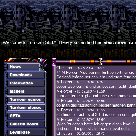
Welcome to Turrican SETA! Here you can find the
latest news
,
ru
Christian -
01.09.2004 - 16:18
@ M-Forcer: Also bei mir funktioniert nur die
Design/Umfang her schlicht und ergreifend be
M-Forcer -
01.09.2004 - 16:07
bevor also kommt und es besser macht, denke
M-Forcer -
01.09.2004 - 15:58
zum ersten mal gfx und tunes zusammen kamen
M-Forcer -
01.09.2004 - 15:56
ob man das tatsächlich besser machen kann. n
M-Forcer -
01.09.2004 - 15:55
ich finde bis auf level 3-1 das design sehr 
M-Forcer -
01.09.2004 - 15:54
@ich ´zugeben hätte ich gegen einen level 5
und somit länger ist als manch level selbst
Christian -
01.09.2004 - 15:40