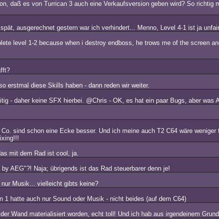
n, daß es von Turrican 3 auch eine Verkaufsversion geben wird? So richtig 
pät, ausgerechnet gestern war ich verhindert... Menno, Level 4-1 ist ja unfai
plete level 1-2 because when i destroy endboss, he trows me of the screen and i
fft?
o erstmal diese Skills haben - dann reden wir weiter.
g - daher keine SFX hierbei. @Chris - OK, es hat ein paar Bugs, aber was AEG h
 Co. sind schon eine Ecke besser. Und ich meine auch T2 C64 wäre weniger fe
xing!!!
s mit dem Rad ist cool, ja.
by AEG"?! Naja; übrigends ist das Rad steuerbarer denn je!
ur Musik... vielleicht gibts keine?
can 1 hatte auch nur Sound oder Musik - nicht beides (auf dem C64)
n der Wand materialisiert worden, echt toll! Und ich hab aus irgendeinem Grun