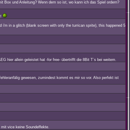
mit Box und Anleitung? Wenn dem so ist, wo kann ich das Spiel ordern?
r!
'm in a glitch (blank screen with only the turrican sprite), this happened 5
ier allein geleistet hat -for free- übertrifft die 8Bit T´s bei weitem.
hleranfälig gewesen, zumindest kommt es mir so vor. Also perfekt ist
d mit vice keine Soundeffekte.