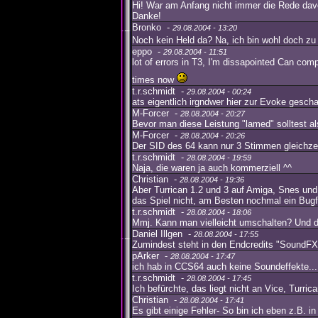
Hi! War am Anfang nicht immer die Rede davo
Danke!
Bronko -
29.08.2004 - 13:20
Noch kein Held da? Na, ich bin wohl doch zu s
eppo -
29.08.2004 - 11:51
lot of errors in T3, I'm dissapointed Can com
times now
t.r.schmidt -
29.08.2004 - 00:24
ats eigentlich irgndwer hier zur Evoke gescha
M-Forcer -
28.08.2004 - 20:27
Bevor man diese Leistung "lamed" solltest als
M-Forcer -
28.08.2004 - 20:26
Der SID des 64 kann nur 3 Stimmen gleichzeiti
t.r.schmidt -
28.08.2004 - 19:59
Naja, die waren ja auch kommerziell ^^
Christian -
28.08.2004 - 19:36
Aber Turrican 1.2 und 3 auf Amiga, Snes und
das Spiel nicht, am Besten nochmal ein Bugfi
t.r.schmidt -
28.08.2004 - 18:06
Mmj. Kann man vielleicht umschalten? Und da
Daniel Illgen -
28.08.2004 - 17:55
Zumindest steht in den Endcredits "SoundFX 
pArker -
28.08.2004 - 17:47
ich hab in CCS64 auch keine Soundeffekte... n
t.r.schmidt -
28.08.2004 - 17:45
Ich befürchte, das liegt nicht an Vice, Turri
Christian -
28.08.2004 - 17:41
Es gibt einige Fehler- So bin ich eben z.B. i