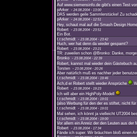
Auf www.siemensinfo.de gibt's einen Test vo
pArker -
24.08.2004 - 13:00
DAS werden geile Sammlerstücke! Zu schade, 
pArker -
24.08.2004 - 12:51
Hey, schaut mal auf die Smash Design Ho
Robert -
23.08.2004 - 23:51
Ein Bot.
t.r.schmidt -
23.08.2004 - 23:42
Huch, wer hat denn da wieder gespamt?
Robert -
23.08.2004 - 23:21
TR: zuweilen schon @Bronko: Danke, morgen
Bronko -
23.08.2004 - 22:39
Robert, kannst mal wieder dein Gästebuch a
Torsten -
23.08.2004 - 20:26
Aber natürlich muß es nachher jeder benutzen
t.r.schmidt -
23.08.2004 - 19:46
Ach,d er Robert stellt wieder Ansprüche
We
Robert -
23.08.2004 - 19:23
Ich will aber ein HighPoly-Modell
t.r.schmidt -
23.08.2004 - 19:01
(also Werbung für den der es stiftet, nicht für 
t.r.schmidt -
23.08.2004 - 19:01
Mal sehen, ich könnt ja vielleicht UT2004 
t.r.schmidt -
23.08.2004 - 19:00
Vor allem ein Anreiz der den Leuten aus der 
Robert -
23.08.2004 - 17:34
Fände ich super. Wir bräuchten bloß einen A