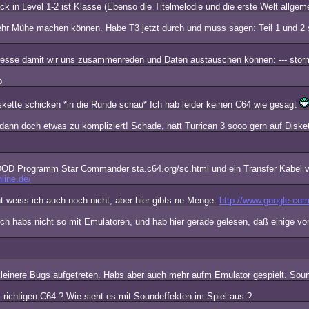
k in Level 1-2 ist Klasse (Ebenso die Titelmelodie und die erste Welt allgem
ehr Mühe machen können. Habe T3 jetzt durch und muss sagen: Teil 1 und 2 
dresse damit wir uns zusammenreden und Daten austauschen können: --- sto
b
skette schicken *in die Runde schau* Ich hab leider keinen C64 wie gesagt
ir dann doch etwas zu kompliziert! Schade, hätt Turrican 3 sooo gern auf Disket
DOD Programm Star Commander sta.c64.org/sc.html und ein Transfer Kabel vom
line.de/
t weiss ich auch noch nicht, aber hier gibts ne Menge:
http://www.google.co
 Ich habs nicht so mit Emulatoren, und hab hier gerade gelesen, daß einig
 kleinere Bugs aufgetreten. Habs aber auch mehr aufm Emulator gespielt. Sou
 richtigen C64 ? Wie sieht es mit Soundeffekten im Spiel aus ?