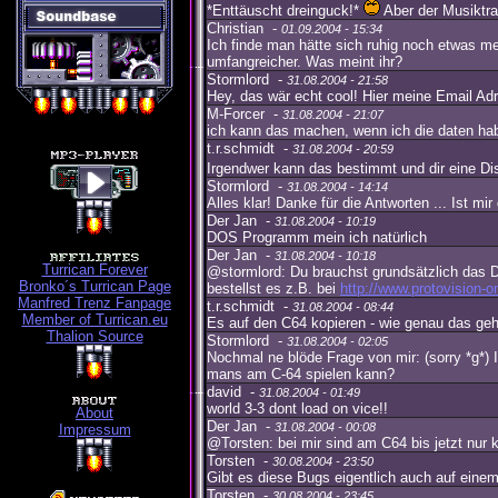
*Enttäuscht dreinguck!*
Aber der Musiktrac
Christian -
01.09.2004 - 15:34
Ich finde man hätte sich ruhig noch etwas m
umfangreicher. Was meint ihr?
Stormlord -
31.08.2004 - 21:58
Hey, das wär echt cool! Hier meine Email A
M-Forcer -
31.08.2004 - 21:07
ich kann das machen, wenn ich die daten ha
t.r.schmidt -
31.08.2004 - 20:59
Irgendwer kann das bestimmt und dir eine Di
Stormlord -
31.08.2004 - 14:14
Alles klar! Danke für die Antworten ... Ist m
Der Jan -
31.08.2004 - 10:19
DOS Programm mein ich natürlich
Der Jan -
31.08.2004 - 10:18
Turrican Forever
@stormlord: Du brauchst grundsätzlich das 
Bronko´s Turrican Page
bestellst es z.B. bei
http://www.protovision-on
Manfred Trenz Fanpage
t.r.schmidt -
31.08.2004 - 08:44
Member of Turrican.eu
Es auf den C64 kopieren - wie genau das geh
Thalion Source
Stormlord -
31.08.2004 - 02:05
Nochmal ne blöde Frage von mir: (sorry *g*)
mans am C-64 spielen kann?
david -
31.08.2004 - 01:49
world 3-3 dont load on vice!!
About
Der Jan -
31.08.2004 - 00:08
Impressum
@Torsten: bei mir sind am C64 bis jetzt nur
Torsten -
30.08.2004 - 23:50
Gibt es diese Bugs eigentlich auch auf einem
Torsten -
30.08.2004 - 23:45