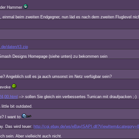
a der Hammer
t, einmal beim zweiten Endgegner, nun läd es nach dem zweiten Fluglevel nich
de/daten/t3.zip
f Smash Designs Homepage (siehe unten) zu bekommen sein
Angeblich soll es ja auch umsonst im Netz verfügbar sein?
r evoke
24,00.html
--> sollen Sie gleich ein verbessertes Turrican mit draufpacken ;-)
ittle bit outdated.
e? I want to
ay. Das wird teuer:
http://cgi.ebay.de/ws/eBayISAPI.dll?ViewItem&categor
h sein. Aber vielleicht auch nicht.