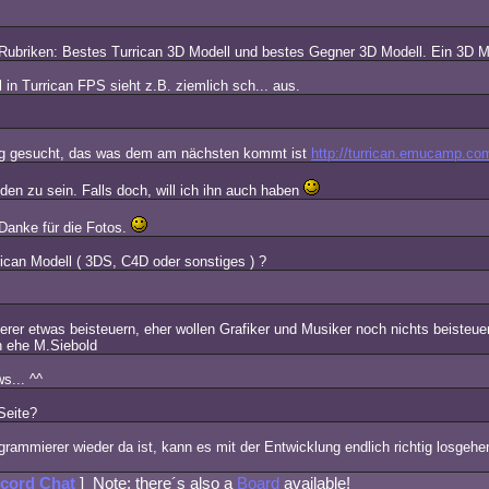
Rubriken: Bestes Turrican 3D Modell und bestes Gegner 3D Modell. Ein 3D Mo
 in Turrican FPS sieht z.B. ziemlich sch... aus.
olg gesucht, das was dem am nächsten kommt ist
http://turrican.emucamp.co
nden zu sein. Falls doch, will ich ihn auch haben
Danke für die Fotos.
rican Modell ( 3DS, C4D oder sonstiges ) ?
erer etwas beisteuern, eher wollen Grafiker und Musiker noch nichts beiste
n ehe M.Siebold
s... ^^
Seite?
grammierer wieder da ist, kann es mit der Entwicklung endlich richtig losgehe
cord Chat
] Note: there´s also a
Board
available!