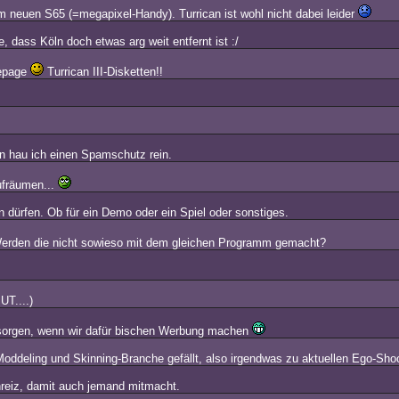
m neuen S65 (=megapixel-Handy). Turrican ist wohl nicht dabei leider
dass Köln doch etwas arg weit entfernt ist :/
mepage
Turrican III-Disketten!!
 hau ich einen Spamschutz rein.
ufräumen...
 dürfen. Ob für ein Demo oder ein Spiel oder sonstiges.
rden die nicht sowieso mit dem gleichen Programm gemacht?
UT....)
besorgen, wenn wir dafür bischen Werbung machen
Moddeling und Skinning-Branche gefällt, also irgendwas zu aktuellen Ego-Sho
nreiz, damit auch jemand mitmacht.