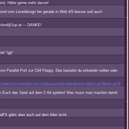
ein). Hätte gerne mehr davon!
sind vom Leveldesign her gerade in Welt 4/5 besser und auch
rmlord@1up.at --- DANKE!
te! *gg*
 Parallel Port zur C64 Floppy. Das bastelst du entweder selber oder
m/search?q=transfer+pc+c64&sourceid=opera&num=0&ie=utf-8&oe=utf-8
e von Euch das Spiel auf dem C-64 spielen! Was muss man machen damit
ndFX gibts aber auch auf dem 64er nicht.