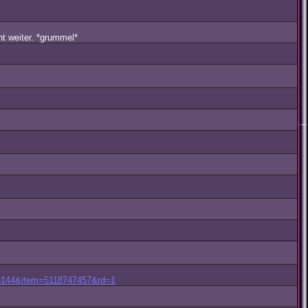
t weiter. *grummel*
y=8144&item=5118747457&rd=1