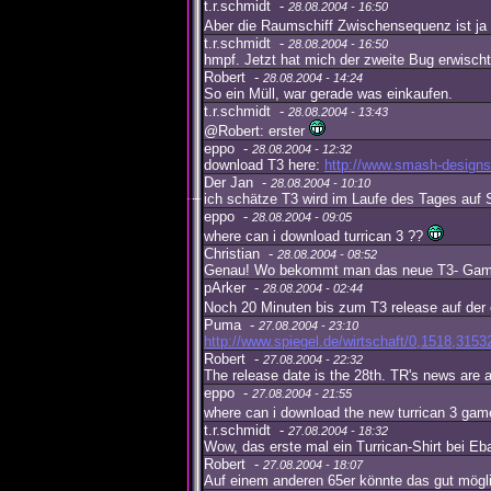
t.r.schmidt -
28.08.2004 - 16:50
Aber die Raumschiff Zwischensequenz ist j
t.r.schmidt -
28.08.2004 - 16:50
hmpf. Jetzt hat mich der zweite Bug erwisch
Robert -
28.08.2004 - 14:24
So ein Müll, war gerade was einkaufen.
t.r.schmidt -
28.08.2004 - 13:43
@Robert: erster
eppo -
28.08.2004 - 12:32
download T3 here:
http://www.smash-designs.
Der Jan -
28.08.2004 - 10:10
ich schätze T3 wird im Laufe des Tages au
eppo -
28.08.2004 - 09:05
where can i download turrican 3 ??
Christian -
28.08.2004 - 08:52
Genau! Wo bekommt man das neue T3- Game? 
pArker -
28.08.2004 - 02:44
Noch 20 Minuten bis zum T3 release auf de
Puma -
27.08.2004 - 23:10
http://www.spiegel.de/wirtschaft/0,1518,3153
Robert -
27.08.2004 - 22:32
The release date is the 28th. TR's news are a l
eppo -
27.08.2004 - 21:55
where can i download the new turrican 3 gam
t.r.schmidt -
27.08.2004 - 18:32
Wow, das erste mal ein Turrican-Shirt bei Eb
Robert -
27.08.2004 - 18:07
Auf einem anderen 65er könnte das gut möglic