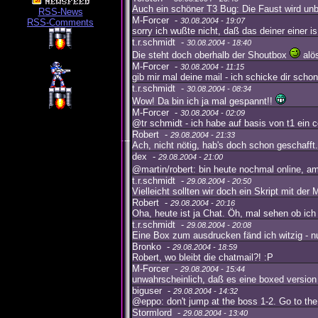
Auch ein schöner T3 Bug: Die Faust wird un
RSS-News
M-Forcer -
30.08.2004 - 19:07
RSS-Comments
sorry ich wußte nicht, daß das deiner einer is
t.r.schmidt -
30.08.2004 - 18:40
Die steht doch oberhalb der Shoutbox
alö
M-Forcer -
30.08.2004 - 11:15
gib mir mal deine mail - ich schicke dir scho
t.r.schmidt -
30.08.2004 - 08:34
Wow! Da bin ich ja mal gespannt!!
M-Forcer -
30.08.2004 - 02:09
@tr schmidt - ich habe auf basis von t1 ein 
Robert -
29.08.2004 - 21:33
Ach, nicht nötig, hab's doch schon geschafft.
dex -
29.08.2004 - 21:00
@martin/robert: bin heute nochmal online, am
t.r.schmidt -
29.08.2004 - 20:50
Vielleicht sollten wir doch ein Skript mit der 
Robert -
29.08.2004 - 20:16
Oha, heute ist ja Chat. Öh, mal sehen ob ic
t.r.schmidt -
29.08.2004 - 20:08
Eine Box zum ausdrucken fänd ich witzig - n
Bronko -
29.08.2004 - 18:59
Robert, wo bleibt die chatmail?! :P
M-Forcer -
29.08.2004 - 15:44
unwahrscheinlich, daß es eine boxed version 
biguser -
29.08.2004 - 14:32
@eppo: don't jump at the boss 1-2. Go to the
Stormlord -
29.08.2004 - 13:40