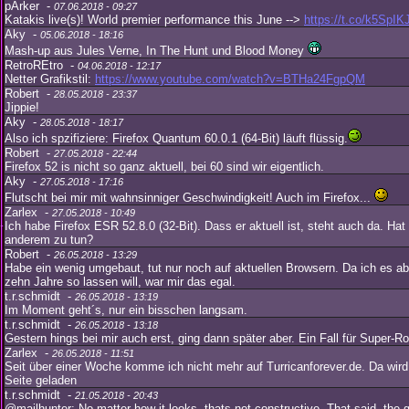
pArker -
07.06.2018 - 09:27
Katakis live(s)! World premier performance this June -->
https://t.co/k5SpIK
Aky -
05.06.2018 - 18:16
Mash-up aus Jules Verne, In The Hunt und Blood Money
RetroREtro -
04.06.2018 - 12:17
Netter Grafikstil:
https://www.youtube.com/watch?v=BTHa24FgpQM
Robert -
28.05.2018 - 23:37
Jippie!
Aky -
28.05.2018 - 18:17
Also ich spzifiziere: Firefox Quantum 60.0.1 (64-Bit) läuft flüssig.
Robert -
27.05.2018 - 22:44
Firefox 52 is nicht so ganz aktuell, bei 60 sind wir eigentlich.
Aky -
27.05.2018 - 17:16
Flutscht bei mir mit wahnsinniger Geschwindigkeit! Auch im Firefox...
Zarlex -
27.05.2018 - 10:49
Ich habe Firefox ESR 52.8.0 (32-Bit). Dass er aktuell ist, steht auch da. Ha
anderem zu tun?
Robert -
26.05.2018 - 13:29
Habe ein wenig umgebaut, tut nur noch auf aktuellen Browsern. Da ich es abe
zehn Jahre so lassen will, war mir das egal.
t.r.schmidt -
26.05.2018 - 13:19
Im Moment geht´s, nur ein bisschen langsam.
t.r.schmidt -
26.05.2018 - 13:18
Gestern hings bei mir auch erst, ging dann später aber. Ein Fall für Super-R
Zarlex -
26.05.2018 - 11:51
Seit über einer Woche komme ich nicht mehr auf Turricanforever.de. Da wird
Seite geladen
t.r.schmidt -
21.05.2018 - 20:43
@mailhunter: No matter how it looks, thats not constructive. That said, th