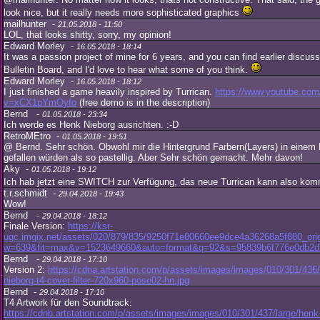
look nice, but it really needs more sophisticated graphics
mailhunter -
21.05.2018 - 11:50
LOL, that looks shitty, sorry, my opinion!
Edward Morley -
16.05.2018 - 18:14
It was a passion project of mine for 6 years, and you can find earlier discuss
Bulletin Board, and I'd love to hear what some of you think.
Edward Morley -
16.05.2018 - 18:12
I just finished a game heavily inspired by Turrican.
https://www.youtube.com
v=xCX1pYmOyfo
(free demo is in the description)
Bernd -
01.05.2018 - 23:34
Ich werde es Henk Nieborg ausrichten. :-D
RetroMEtro -
01.05.2018 - 19:51
@ Bernd. Sehr schön. Obwohl mir die Hintergrund Farbern(Layers) in einem 
gefallen würden als so pastellig. Aber Sehr schön gemacht. Mehr davon!
Aky -
01.05.2018 - 19:12
Ich hab jetzt eine SWITCH zur Verfügung, das neue Turrican kann also ko
t.r.schmidt -
29.04.2018 - 19:43
Wow!
Bernd -
29.04.2018 - 18:12
Finale Version:
https://ksr-
ugc.imgix.net/assets/020/879/835/9250f71e80660ee9dce4a36268a5f880_orig
w=639&fit=max&v=1523649660&auto=format&q=92&s=95839b6f776e0db2d
Bernd -
29.04.2018 - 17:10
Version 2:
https://cdna.artstation.com/p/assets/images/images/010/301/436/
nieborg-t4-cover-filter-720x960-pose02-hn.jpg
Bernd -
29.04.2018 - 17:10
T4 Artwork für den Soundtrack:
https://cdnb.artstation.com/p/assets/images/images/010/301/437/large/henk-