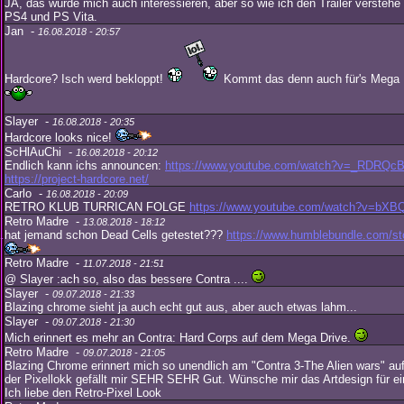
JA, das würde mich auch interessieren, aber so wie ich den Trailer verstehe 
PS4 und PS Vita.
Jan -
16.08.2018 - 20:57
Hardcore? Isch werd bekloppt!
Kommt das denn auch für's Mega 
Slayer -
16.08.2018 - 20:35
Hardcore looks nice!
ScHlAuChi -
16.08.2018 - 20:12
Endlich kann ichs announcen:
https://www.youtube.com/watch?v=_RDRQ
https://project-hardcore.net/
Carlo -
16.08.2018 - 20:09
RETRO KLUB TURRICAN FOLGE
https://www.youtube.com/watch?v=bX
Retro Madre -
13.08.2018 - 18:12
hat jemand schon Dead Cells getestet???
https://www.humblebundle.com/sto
Retro Madre -
11.07.2018 - 21:51
@ Slayer :ach so, also das bessere Contra ....
Slayer -
09.07.2018 - 21:33
Blazing chrome sieht ja auch echt gut aus, aber auch etwas lahm...
Slayer -
09.07.2018 - 21:30
Mich erinnert es mehr an Contra: Hard Corps auf dem Mega Drive.
Retro Madre -
09.07.2018 - 21:05
Blazing Chrome erinnert mich so unendlich am "Contra 3-The Alien wars" a
der Pixellokk gefällt mir SEHR SEHR Gut. Wünsche mir das Artdesign für ei
Ich liebe den Retro-Pixel Look