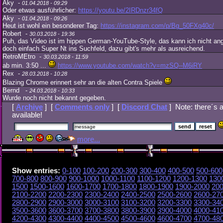
Aky -
01.04.2018 - 09:29
Oder etwas ausführlicher:
https://youtu.be/2IRDnzr34fQ
Aky -
01.04.2018 - 09:26
Heut ist wohl ein besonderer Tag:
https://instagram.com/p/Bg_50FXg40c/
Robert -
30.03.2018 - 19:36
Puh, das Video ist im hippen German-YouTube-Style, das kann ich nicht ang
doch einfach Super Nt ins Suchfeld, dazu gibt's mehr als ausreichend.
RetroMEtro -
30.03.2018 - 11:59
ab min. 3:50 ...
https://www.youtube.com/watch?v=mzSQ--M6iRY
Rex -
28.03.2018 - 10:28
Blazing Chrome erinnert sehr an die alten Contra Spiele
Bernd -
24.03.2018 - 10:33
Wurde noch nicht bekannt gegeben.
[
Archive
] [
Comments only
] [
Discord Chat
] Note: there´s 
available!
more...
Show entries:
0-100
100-200
200-300
300-400
400-500
500-600
700-800
800-900
900-1000
1000-1100
1100-1200
1200-1300
130
1500
1500-1600
1600-1700
1700-1800
1800-1900
1900-2000
200
2100-2200
2200-2300
2300-2400
2400-2500
2500-2600
2600-27
2800-2900
2900-3000
3000-3100
3100-3200
3200-3300
3300-34
3500-3600
3600-3700
3700-3800
3800-3900
3900-4000
4000-41
4200-4300
4300-4400
4400-4500
4500-4600
4600-4700
4700-48