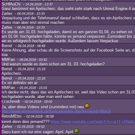
ScHlAuChi -
14.04.2018 - 13:37
Ganz bestimmt ein Aprilscherz, das sieht sehr stark nach Unreal Engine 4 a
Zarlex -
06.04.2018 - 10:33
Verpackung und der Telefonanruf darauf schließen, dass es ein Aprilscherz 
muss man aber erst einmal machen
Zarlex -
06.04.2018 - 10:33
Es wurde am 31.03. hochgeladen, damit es am ganzen 01.04. zu sehen ist. 
am 01.04. hochgeladen hätte, könnte es jemand verpassen. Zumindest bis 
wo es erfolgreich hochgeladen wurde. Außerdem lassen Verpackun
Bernd -
06.04.2018 - 06:48
Keine Ahnung, aber schau dir die Screenshots auf der Facebook Seite an, da
klar.
MMFan -
06.04.2018 - 03:42
Und warum wurde es dann schon am 31. 03. hochgeladen?
Bernd -
05.04.2018 - 15:19
Aprilscherz.
Bernd -
05.04.2018 - 15:18
Es ist definitiv ein ar
MMFan -
05.04.2018 - 15:03
Ich denke nicht, dass das ein Aprilscherz ist, weil das Video schon am 31.0
hochgeladen wurde, aber man wird sehen
t.r.schmidt -
02.04.2018 - 18:00
Ja, aber diese Videos sind (zumindest mir) neu
http://www.nemmelheim.de/turrican/index.php?keyword=Worch
RetroMEtro -
02.04.2018 - 00:58
kennt denn dies jemand???
https://www.youtube.com/watch?v=utJY-y5Na6c
Zarlex -
01.04.2018 - 09:52
Dazu kann ich nur eins sagen: April, April