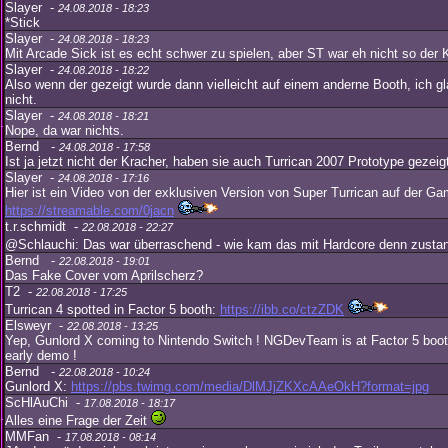
Slayer -
24.08.2018 - 18:23
*Stick
Slayer -
24.08.2018 - 18:23
Mit Arcade Sick ist es echt schwer zu spielen, aber ST war eh nicht so der 
Slayer -
24.08.2018 - 18:22
Also wenn der gezeigt wurde dann vielleicht auf einem anderne Booth, ich g
nicht.
Slayer -
24.08.2018 - 18:21
Nope, da war nichts.
Bernd -
24.08.2018 - 17:58
Ist ja jetzt nicht der Kracher, haben sie auch Turrican 2007 Prototype gezeig
Slayer -
24.08.2018 - 17:16
Hier ist ein Video von der exklusiven Version von Super Turrican auf der 
https://streamable.com/0jacn
t.r.schmidt -
22.08.2018 - 22:27
@Schlauchi: Das war überraschend - wie kam das mit Hardcore denn zust
Bernd -
22.08.2018 - 19:01
Das Fake Cover vom Aprilscherz?
T2 -
22.08.2018 - 17:25
Turrican 4 spotted in Factor 5 booth:
https://ibb.co/ctzZDK
Elsweyr -
22.08.2018 - 13:25
Yep, Gunlord X coming to Nintendo Switch ! NGDevTeam is at Factor 5 boo
early demo !
Bernd -
22.08.2018 - 10:24
Gunlord X:
https://pbs.twimg.com/media/DlMJjZKXcAAeOkH?format=jpg
ScHlAuChi -
17.08.2018 - 18:17
Alles eine Frage der Zeit
MMFan -
17.08.2018 - 08:14