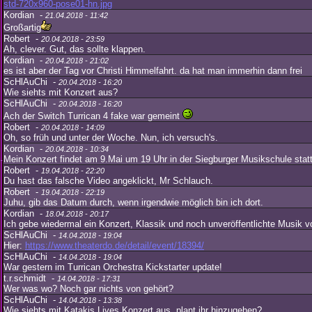
std-720x960-pose01-hn.jpg
Kordian -
21.04.2018 - 11:42
Großartig
Robert -
20.04.2018 - 23:59
Ah, clever. Gut, das sollte klappen.
Kordian -
20.04.2018 - 21:02
es ist aber der Tag vor Christi Himmelfahrt. da hat man immerhin dann frei
ScHlAuChi -
20.04.2018 - 16:20
Wie siehts mit Konzert aus?
ScHlAuChi -
20.04.2018 - 16:20
Ach der Switch Turrican 4 fake war gemeint
Robert -
20.04.2018 - 14:09
Oh, so früh und unter der Woche. Nun, ich versuch's.
Kordian -
20.04.2018 - 10:34
Mein Konzert findet am 9.Mai um 19 Uhr in der Siegburger Musikschule statt
Robert -
19.04.2018 - 22:20
Du hast das falsche Video angeklickt, Mr Schlauch.
Robert -
19.04.2018 - 22:19
Juhu, gib das Datum durch, wenn irgendwie möglich bin ich dort.
Kordian -
18.04.2018 - 20:17
Ich gebe wiedermal ein Konzert, Klassik und noch unveröffentlichte Musik v
ScHlAuChi -
14.04.2018 - 19:04
Hier:
https://www.theaterdo.de/detail/event/18394/
ScHlAuChi -
14.04.2018 - 19:04
War gestern im Turrican Orchestra Kickstarter update!
t.r.schmidt -
14.04.2018 - 17:31
Wer was wo? Noch gar nichts von gehört?
ScHlAuChi -
14.04.2018 - 13:38
Wie siehts mit Katakis Lives Konzert aus, plant ihr hinzugehen?