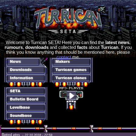
Welcome to Turrican SETA! Here you can find the
latest news
,
rumours
,
downloads
and collected
facts
about
Turrican
. If you
think you know anything that should be mentioned here, please
contact
me.
RetroLetro -
22.10.2018 - 22:59