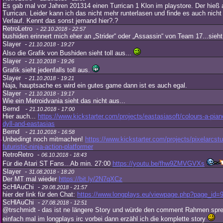
Es gab mal vor Jahren 201314 einen Turrican 1 Klon im playstore. Der hieß 
Turrican. Leider kann ich das nicht mehr runterlasen und finde es auch nich
Verlauf. Kennt das sonst jemand hier?.?
RetroLetro -
22.10.2018 - 22:57
bushiden erinnert mich eher an „Strider“ oder „Assassin“ von Team 17...sieht
Slayer -
21.10.2018 - 19:27
Also die Grafik von Bushiden sieht toll aus...
Slayer -
21.10.2018 - 19:26
Grafik sieht jedenfalls toll aus.
Slayer -
21.10.2018 - 19:21
Naja, hauptsache es wird ein gutes game dann ist es auch egal.
Slayer -
21.10.2018 - 19:17
Wie ein Metroidvania sieht das nicht aus...
Bernd -
21.10.2018 - 17:00
Hier auch...
https://www.kickstarter.com/projects/eastasiasoft/colours-a-pian
dyll-and-eastasias
Bernd -
21.10.2018 - 16:58
Unbedingt noch mitmachen!
https://www.kickstarter.com/projects/pixelarcst
futuristic-ninja-action-platformer
RetroRetro -
06.10.2018 - 18:43
Für die Atari ST Fans...Ab min. 27:00
https://youtu.be/fhw9ZMVGVXs
Slayer -
31.08.2018 - 18:20
Der MT mal wieder
https://bit.ly/2N7qXCz
ScHlAuChi -
29.08.2018 - 21:57
hier der link für den Chat:
https://www.longplays.eu/viewpage.php?page_id=
ScHlAuChi -
27.08.2018 - 12:51
@trschmidt - das ist ne längere Story und würde den comment Rahmen sp
einfach mal im longplays irc vorbei dann erzähl ich die komplette story