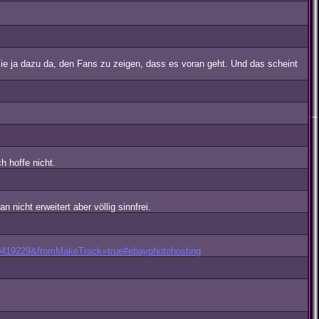
 sie ja dazu da, den Fans zu zeigen, dass es voran geht. Und das scheint
h hoffe nicht.
icht erweitert aber völlig sinnfrei.
00419229&fromMakeTrack=true#ebayphotohosting