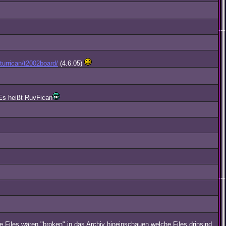
urrican/t2002board/
(4.6.05)
!Es heißt RuvFican
ie Files wären "broken" in das Archiv hineinschauen welche Files drinsind