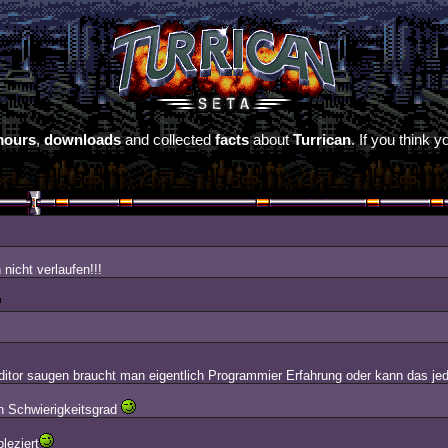
mours
,
downloads
and collected
facts
about
Turrican
. If you think
nicht verlaufen!!!
Editor saugen braucht man eigentlich Programmier Erfahrung oder kann das je
en Schwierigkeitsgrad
leziert