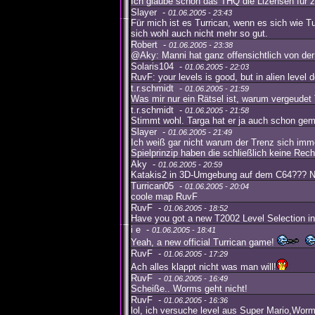
Ich glaube schon das THQ die Lizensen für z.
Slayer -
01.06.2005 - 23:43
Für mich ist es Turrican, wenn es sich wie T
sich wohl auch nicht mehr so gut.
Robert -
01.06.2005 - 23:38
@Aky: Manni hat ganz offensichtlich von de
Solaris104 -
01.06.2005 - 22:03
RuvF: your levels is good, but in alien level do
t.r.schmidt -
01.06.2005 - 21:59
Was mir nur ein Rätsel ist, warum vergeudet
t.r.schmidt -
01.06.2005 - 21:58
Stimmt wohl. Targa hat er ja auch schon gema
Slayer -
01.06.2005 - 21:49
Ich weiß gar nicht warum der Trenz sich imm
Spielprinzip haben die schließlich keine Rech
Aky -
01.06.2005 - 20:59
Katakis2 in 3D-Umgebung auf dem C64??? Naj
Turrican05 -
01.06.2005 - 20:04
coole map RuvF
RuvF -
01.06.2005 - 18:52
Have you got a new T2002 Level Selection 
i e -
01.06.2005 - 18:41
Yeah, a new official Turrican game!
RuvF -
01.06.2005 - 17:29
Ach alles klappt nicht was man will!
RuvF -
01.06.2005 - 16:49
Scheiße.. Worms geht nicht!
RuvF -
01.06.2005 - 16:36
lol, ich versuche level aus Super Mario,Wo