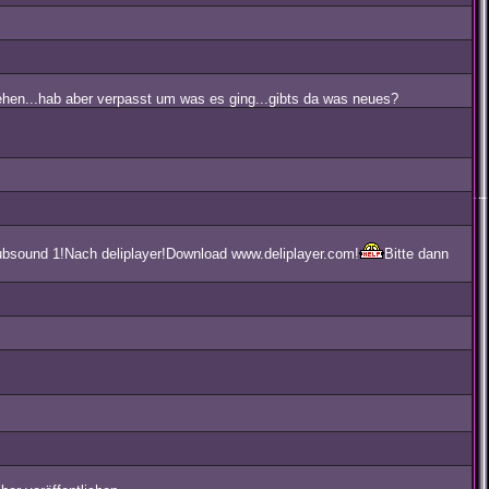
hen...hab aber verpasst um was es ging...gibts da was neues?
ubsound 1!Nach deliplayer!Download www.deliplayer.com!
Bitte dann