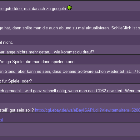
ne gute Idee, mal danach zu googeln
ge hat, dann sollte man die auch ab und zu mal aktualisieren. Schließlich ist
l nicht.
war lange nichts mehr getan... wie kommst du drauf?
 Amiga-Spiele, die man dann spielen kann.
ten Stand; aber kann es sein, dass Denaris Software schon wieder tot ist...? Ic
 für Spiele, oder?
 gemacht - wird ganz schnell nötig, wenn man das CD32 erweitert. Wenn man n
eil" gut sein soll?
http://cgi.ebay.de/ws/eBayISAPI.dll?ViewItem&item=52
ml