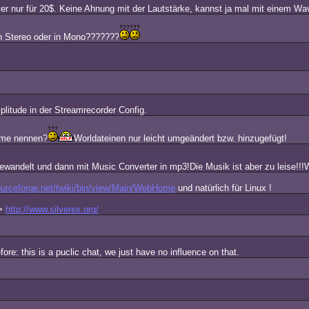
yer nur für 20$. Keine Ahnung mit der Lautstärke, kannst ja mal mit einem Wa
n Stereo oder in Mono???????
plitude in der Streamrecorder Config.
ame nennen?
Worldateinen nur leicht umgeändert bzw. hinzugefügt!
gewandelt und dann mit Music Converter in mp3!Die Musik ist aber zu leise!!!W
ourceforge.net/twiki/bin/view/Main/WebHome
und natürlich für Linux !
->
http://www.silverex.org/
fore: this is a puclic chat, we just have no influence on that.