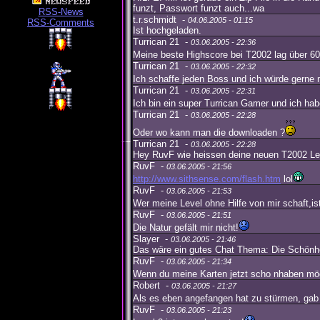
funzt, Passwort funzt auch...wa
RSS-News
t.r.schmidt -
04.06.2005 - 01:15
RSS-Comments
Ist hochgeladen.
Turrican 21 -
03.06.2005 - 22:36
Meine beste Highscore bei T2002 lag über 6
Turrican 21 -
03.06.2005 - 22:32
Ich schaffe jeden Boss und ich würde gerne 
Turrican 21 -
03.06.2005 - 22:31
Ich bin ein super Turrican Gamer und ich ha
Turrican 21 -
03.06.2005 - 22:28
Oder wo kann man die downloaden ?
Turrican 21 -
03.06.2005 - 22:28
Hey RuvF wie heissen deine neuen T2002 Le
RuvF -
03.06.2005 - 21:56
http://www.sithsense.com/flash.htm
lol
RuvF -
03.06.2005 - 21:53
Wer meine Level ohne Hilfe von mir schaft,i
RuvF -
03.06.2005 - 21:51
Die Natur gefält mir nicht!
Slayer -
03.06.2005 - 21:46
Das wäre ein gutes Chat Thema: Die Schönhei
RuvF -
03.06.2005 - 21:34
Wenn du meine Karten jetzt scho nhaben mö
Robert -
03.06.2005 - 21:27
Als es eben angefangen hat zu stürmen, gab e
RuvF -
03.06.2005 - 21:23