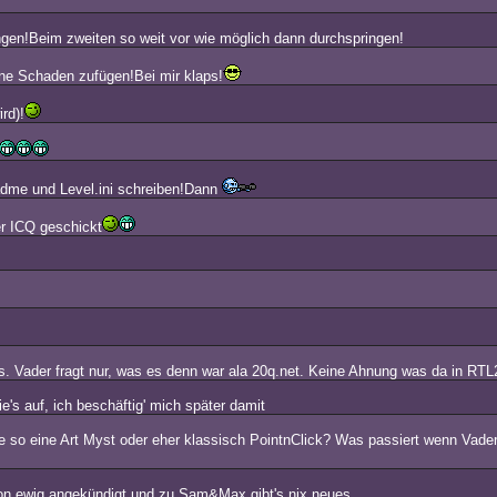
ringen!Beim zweiten so weit vor wie möglich dann durchspringen!
e Schaden zufügen!Bei mir klaps!
rd)!
adme und Level.ini schreiben!Dann
er ICQ geschickt
s. Vader fragt nur, was es denn war ala 20q.net. Keine Ahnung was da in RTL
s auf, ich beschäftig' mich später damit
de so eine Art Myst oder eher klassisch PointnClick? Was passiert wenn Vade
chon ewig angekündigt und zu Sam&Max gibt's nix neues.