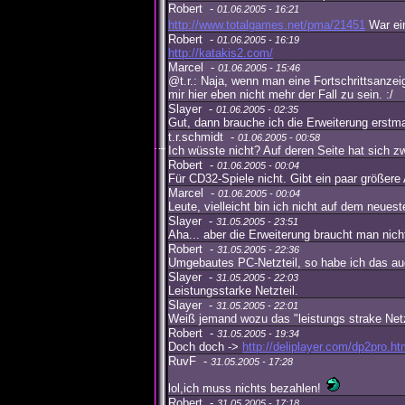
Robert -
01.06.2005 - 16:21
http://www.totalgames.net/pma/21451
War ei
Robert -
01.06.2005 - 16:19
http://katakis2.com/
Marcel -
01.06.2005 - 15:46
@t.r.: Naja, wenn man eine Fortschrittsanzei
mir hier eben nicht mehr der Fall zu sein. :/
Slayer -
01.06.2005 - 02:35
Gut, dann brauche ich die Erweiterung erstma
t.r.schmidt -
01.06.2005 - 00:58
Ich wüsste nicht? Auf deren Seite hat sich z
Robert -
01.06.2005 - 00:04
Für CD32-Spiele nicht. Gibt ein paar größere
Marcel -
01.06.2005 - 00:04
Leute, vielleicht bin ich nicht auf dem neues
Slayer -
31.05.2005 - 23:51
Aha... aber die Erweiterung braucht man nicht
Robert -
31.05.2005 - 22:36
Umgebautes PC-Netzteil, so habe ich das auch
Slayer -
31.05.2005 - 22:03
Leistungsstarke Netzteil.
Slayer -
31.05.2005 - 22:01
Weiß jemand wozu das "leistungs strake Netzt
Robert -
31.05.2005 - 19:34
Doch doch ->
http://deliplayer.com/dp2pro.ht
RuvF -
31.05.2005 - 17:28
lol,ich muss nichts bezahlen!
Robert -
31.05.2005 - 17:18