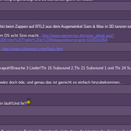
 vorhin beim Zappen auf RTL2 aus dem Augenwinkel Sam & Max in 3D tanzen se
em DS echt Sinn macht...
http://www.gamezone.de/news_detail.asp?
0Erster%20Trailer%20&%20Releasedatum&rand=0106041954
..
http://www.sithsense.com/flash.htm
 kaputt!Brauche 3 Lieder!Tfx 15 Subsound 2,Tfx 21 Subsound 1 und Tfx 24 S
t wärs doch öde, und genau das ist garnicht so einfach hinzubekommen...
n läuft!Und ihr?