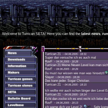
Welcome to Turrican SETA! Here you can find the
latest news
,
ru
Turrícan 21 -
04.06.2005 - 18:31
Super dan versuche ich es auch mal
RuvF -
04.06.2005 - 18:28
Turrícan 21:Meine Neuen Level kan man sich 
RuvF -
04.06.2005 - 18:26
Du must nur wissen wie man was hinsetzt!
Slayer -
04.06.2005 - 18:26
Das kann jeder. Sogar Christian.
Turrícan 21 -
04.06.2005 - 18:15
Ich wollte mir auch schon länger den Level 
Turrícan 21 -
04.06.2005 - 18:14
Echt dan zocke ich es erst recht ich liebe d
RuvF -
04.06.2005 - 18:13
ich warne dich vor Level 2!
Sehr komp