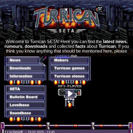
Welcome to Turrican SETA! Here you can find the
latest news
,
rumours
,
downloads
and collected
facts
about
Turrican
. If you
think you know anything that should be mentioned here, please
contact
me.
t.r.schmidt -
19.02.2025 - 13:45