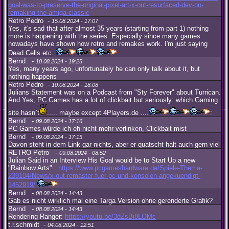
goal-was-to-preserve-the-original-pixel-art-x-out-resurfaced-dev-on-
remaking-the-amiga-classic
Retro Pedro -
15.08.2024 - 17:07
Yes, it's sad that after almost 35 years (starting from part 1) nothing
more is happening with the series. Especially since many games
nowadays have shown how retro and remakes work. I'm just saying
Dead Cells etc.
Bernd -
10.08.2024 - 19:25
Yes, many years ago, unfortunately he can only talk about it, but
nothing happens
Retro Pedro -
10.08.2024 - 18:08
Julians Statement was on a Podcast from "Sty Forever" about Turrican.
And Yes, PC Games has a lot of clickbait but seriously: which Gaming
site hasn`t
..... maybe except 4Players.de ....
:
Bernd -
09.08.2024 - 17:16
PC Games würde ich eh nicht mehr verlinken, Clickbait mist
Bernd -
09.08.2024 - 17:15
Davon steht in dem Link gar nichts, aber er quatscht halt auch gern viel
RETRO Petro -
09.08.2024 - 08:52
Julian Said in an Interview His Goal would be to Start Up a new
"Rainbow Arts" :
https://www.pcgameshardware.de/Spiele-Thema-
239104/News/x-out-remaster-fuer-pc-und-konsolen-angekuendigt-
1452919/
Bernd -
08.08.2024 - 14:43
Gab es nicht wirklich mal eine Targa Version ohne gerenderte Grafik?
Bernd -
08.08.2024 - 14:43
Rendering Ranger:
https://youtu.be/3dZsBi8LOMc
t.r.schmidt -
04.08.2024 - 12:51