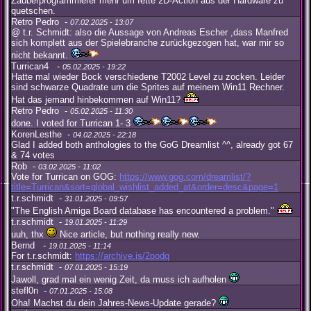
Zauberprogrammierer mehr um fette 2D-Action aus der Hardware zu
quetschen.
Retro Pedro -
07.02.2025 - 13:07
@ t.r. Schmidt: also die Aussage von Andreas Escher ,dass Manfred
sich komplett aus der Spielebranche zurückgezogen hat, war mir so
nicht bekannt.
Turrican4 -
05.02.2025 - 19:22
Hatte mal wieder Bock verschiedene T2002 Level zu zocken. Leider
sind schwarze Quadrate um die Sprites auf meinem Win11 Rechner.
Hat das jemand hinbekommen auf Win11?
Retro Pedro -
05.02.2025 - 11:30
done. I voted for Turrican 1- 3
KorenLesthe -
04.02.2025 - 22:18
Glad I added both anthologies to the GoG Dreamlist ^^, already got 67
& 74 votes
Rob -
03.02.2025 - 11:02
Vote for Turrican on GOG:
https://www.gog.com/dreamlist/?
title=Turrican&sort=global_wishlist_added_at&order=desc&page=1
t.r.schmidt -
31.01.2025 - 09:57
"The English Amiga Board database has encountered a problem."
t.r.schmidt -
19.01.2025 - 11:29
uuh, thx
Nice article, but nothing really new.
Bernd -
19.01.2025 - 11:14
For t.r.schmidt:
https://archive.is/2podq
t.r.schmidt -
07.01.2025 - 15:19
Jawoll, grad mal ein wenig Zeit, da muss ich aufholen
stefl0n -
07.01.2025 - 15:08
Oha! Machst du dein Jahres-News-Update gerade?