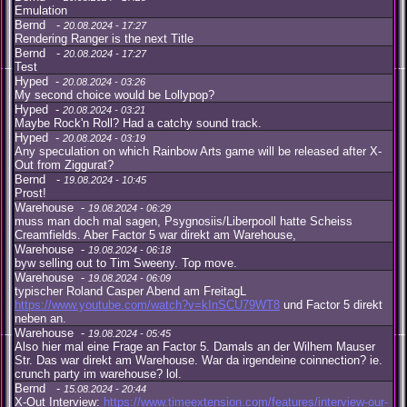
Emulation
Bernd -
20.08.2024 - 17:27
Rendering Ranger is the next Title
Bernd -
20.08.2024 - 17:27
Test
Hyped -
20.08.2024 - 03:26
My second choice would be Lollypop?
Hyped -
20.08.2024 - 03:21
Maybe Rock'n Roll? Had a catchy sound track.
Hyped -
20.08.2024 - 03:19
Any speculation on which Rainbow Arts game will be released after X-
Out from Ziggurat?
Bernd -
19.08.2024 - 10:45
Prost!
Warehouse -
19.08.2024 - 06:29
muss man doch mal sagen, Psygnosiis/Liberpooll hatte Scheiss
Creamfields. Aber Factor 5 war direkt am Warehouse,
Warehouse -
19.08.2024 - 06:18
byw selling out to Tim Sweeny. Top move.
Warehouse -
19.08.2024 - 06:09
typischer Roland Casper Abend am FreitagL
https://www.youtube.com/watch?v=kInSCU79WT8
und Factor 5 direkt
neben an.
Warehouse -
19.08.2024 - 05:45
Also hier mal eine Frage an Factor 5. Damals an der Wilhem Mauser
Str. Das war direkt am Warehouse. War da irgendeine coinnection? ie.
crunch party im warehouse? lol.
Bernd -
15.08.2024 - 20:44
X-Out Interview:
https://www.timeextension.com/features/interview-our-