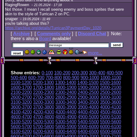
RagingRowen -
21.05.2024 - 17:18
Not those. I mean I recall seeing enemy and boss sprites that were
akin to the style of Turrican 2 on PC.
snajper -
19.05.2024 - 11:49
you're talking about this?
https://archive.org/details/Turrican3PaymentDay_1020
[
Archive
] [
Comments only
] [
Discord Chat
] Note:
there´s also a
Board
available!
more...
Show entries:
0-100
100-200
200-300
300-400
400-500
500-600
600-700
700-800
800-900
900-1000
1000-1100
1100-1200
1200-1300
1300-1400
1400-1500
1500-1600
1600-1700
1700-1800
1800-1900
1900-2000
2000-2100
2100-2200
2200-2300
2300-2400
2400-2500
2500-2600
2600-2700
2700-2800
2800-2900
2900-3000
3000-3100
3100-3200
3200-3300
3300-3400
3400-3500
3500-3600
3600-3700
3700-3800
3800-3900
3900-4000
4000-4100
4100-4200
4200-4300
4300-4400
4400-4500
4500-4600
4600-4700
4700-4800
4800-4900
4900-5000
5000-5100
5100-5200
5200-5300
5300-5400
5400-5500
5500-5600
5600-5700
5700-5800
5800-5900
5900-6000
6000-6100
6100-6200
6200-6300
6300-6400
6400-6500
6500-6600
6600-6700
6700-6800
6800-6900
6900-7000
7000-7100