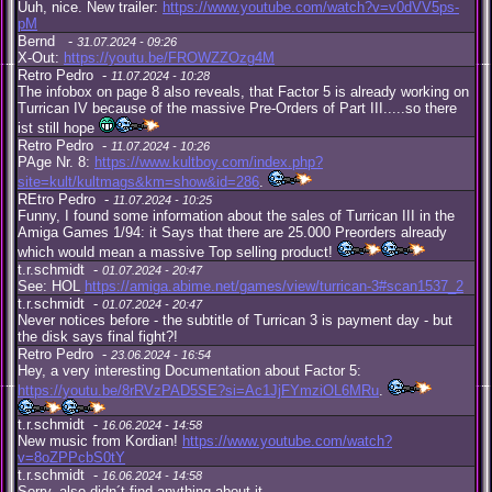
Uuh, nice. New trailer:
https://www.youtube.com/watch?v=v0dVV5ps-
pM
Bernd -
31.07.2024 - 09:26
X-Out:
https://youtu.be/FROWZZOzg4M
Retro Pedro -
11.07.2024 - 10:28
The infobox on page 8 also reveals, that Factor 5 is already working on
Turrican IV because of the massive Pre-Orders of Part III.....so there
ist still hope
Retro Pedro -
11.07.2024 - 10:26
PAge Nr. 8:
https://www.kultboy.com/index.php?
site=kult/kultmags&km=show&id=286
.
REtro Pedro -
11.07.2024 - 10:25
Funny, I found some information about the sales of Turrican III in the
Amiga Games 1/94: it Says that there are 25.000 Preorders already
which would mean a massive Top selling product!
t.r.schmidt -
01.07.2024 - 20:47
See: HOL
https://amiga.abime.net/games/view/turrican-3#scan1537_2
t.r.schmidt -
01.07.2024 - 20:47
Never notices before - the subtitle of Turrican 3 is payment day - but
the disk says final fight?!
Retro Pedro -
23.06.2024 - 16:54
Hey, a very interesting Documentation about Factor 5:
https://youtu.be/8rRVzPAD5SE?si=Ac1JjFYmziOL6MRu
.
t.r.schmidt -
16.06.2024 - 14:58
New music from Kordian!
https://www.youtube.com/watch?
v=8oZPPcbS0tY
t.r.schmidt -
16.06.2024 - 14:58
Sorry, also didn´t find anything about it