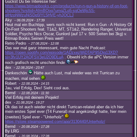
Guckst Du bei Interesse hier:
https://www.bitmapbooks.com/products/run-n-gun-a-history-of-on-foot-
shooters?srsltid=AfmBOoq7umqZLq5-sgOeWjc5S-
qIHzpNWzuNjSDq5fYL5HVE-yhJOCLJ
Aky -
06.09.2024 - 17:39
Heut mal ein Buchtipp, wers noch nicht kennt: Run n Gun - A History Of
On-Foot Shooters feat. T1&2, MT, ST1&2, Rendering Ranger, Universal
Soldier, Psycho Nics Oscar, Gunlord (auf 17 v. 500 Seiten bei 3kg) v.
Bitmap Books.Seinen Preis wert!
Retro Pedro -
27.08.2024 - 12:08
Das war mal ganz interessant, mein gute Nacht Podcast:
https://open.spotify.com/episode/1ADzxezWjDTAP9SDjg13XD?
si=3fv1UY2AQFSV3eU2O9DLuA
. Obwohl ich die aPC Version immer
noch grafisch recht unschön finde
dex -
22.08.2024 - 23:47
Dankeschön
Hätte auch Lust, mal wieder was mit Turrican zu
machen, mal sehen
Robert -
22.08.2024 - 14:15
Jau, viel Erfolg, Dex! Sieht cool aus.
Bernd -
22.08.2024 - 11:30
Viel Erfolg mit deinem Projekt!
dex -
21.08.2024 - 19:27
Ok das ist auch wieder nicht direkt Turrican-related aber da ich hier
mein erstes Spiel ever (T4 Funeral) mal angekündigt hatte, hier mein
(zweites) Spiel ever - "Unterholz"
https://store.steampowered.com/app/3130440/Unterholz/
Bernd -
20.08.2024 - 17:28
By LRG
Bernd -
20.08.2024 - 17:28