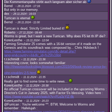
Die Kommentarspalte stirbt auch langsam aber sicher ab
Bernd -
28.11.2024 - 17:16
But only in our memory.
dex -
28.11.2024 - 16:03
Turrican is eternal
Bernd -
28.11.2024 - 11:00
Turrican is dead, Strictly Limited buried it!
Roberto -
27.11.2024 - 09:48
Worms is great, but I want a new Turrican. Why does F5 let th IP die?
KorenLesthe -
15.11.2024 - 12:04
Farming Simulator 25 comes with a 16-bit version of it made on the
Genesis and its soundtrack was composed by... Chris Hülsbeck !
https://www.farming-simulator.com/dlc-detail.php?
lang=en&country=it&dlc_id=fs25fs16bit
t.r.schmidt -
11.11.2024 - 21:36
Interesting cover, looks somewhat familiar:
http://theporporbooksblog.blogspot.com/2015/04/book-review-armor-by-
john-steakley-2-5.html
t.r.schmidt -
11.11.2024 - 21:35
Really got to find some time to write news...
KorenLesthe -
11.11.2024 - 20:38
An official Turrican crossover will be included in the upcoming Worms :
Director's Cut in January 2025, with Factor 5's blessing. Video here :
https://www.youtube.com/watch?v=FLg3zYlZ-8k
KorenLesthe -
11.11.2024 - 20:23
@Furrican : You're welcome ^^. BTW, Welcome to Worms and
remember : Hallelujah :
https://www.timeextension.com/news/2024/11/amiga-classics-turrican-