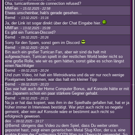
Oha, turricanforever.de connection refused?
MMFan -
15.02.2025 - 22:58
Etwas unscheinbar, hab's gerade gesehen...
Bernd -
13.02.2025 - 15:16
Ja, der Link ist sogar direkt über der Chat Eingabe hier.
MMFan -
13.02.2025 - 15:09
Es gibt ein Turrican-Discord?
Bernd -
09.02.2025 - 20:26
Sorry für den Spam, sonst gern im Discord
Bernd -
09.02.2025 - 20:26
Bin auch ein großer Turrican Fan, aber wir sind da halt mit
aufgewachsen, Turrican spielt in der restlichen World leider nicht so
eine große Rolle, wie wir es gern hätten, sonst gäbe es schon längst
einen Nachfolger
Bernd -
09.02.2025 - 20:24
Und zum Video, ist halt ein Metroidvania und da wir nur noch wenige
Pixelgames bekommen, war das halt ein kleiner Tipp
Bernd -
09.02.2025 - 20:23
Das war halt auch der Home Computer Bonus, auf Konsole hätte er mit
den Japanern schon ein paar stärkere Gegner gehabt.
Bernd -
09.02.2025 - 20:21
Na ja er hat das kopiert, was ihm in der Spielhalle gefallen hat, hat er ja
früher immer in Interviews bestätigt. War jetzt auch nicht so negativ
gemeint, aber rein auf Konsole wäre er bestimmt auch nicht so
erfolgreich gewesen.
dex -
09.02.2025 - 19:17
@Bernd: übrigens das Video zu dem Spiel, dass Du weiter unten
gepostet hast, zeigt einen generischen Metal Slug Klon, der u.a. eine
exakte Kopie der Castlevania SOTN Map zur Übersicht verwendet. So