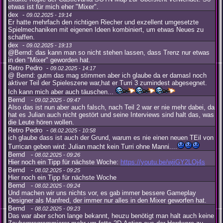
etwas ist für mich eher "Mixer".
dex -
09.02.2025 - 19:14
Er hatte mehrfach den richtigen Riecher und exzellent umgesetzte
Spielmechaniken mit eigenen Ideen kombiniert, um etwas Neues zu
schaffen.
dex -
09.02.2025 - 19:13
@Bernd: das kann man so nicht stehen lassen, dass Trenz nur etwas
in den "Mixer" geworden hat.
Retro Pedro -
09.02.2025 - 14:17
@ Bernd: gutm das mag stimmen aber ich glaube da er damasl noch
aktiver Teil der Spieleszene war,hat er Turri 3 zumindest abgesegnet.
Ich kann mich aber auch täuschen...
Bernd -
09.02.2025 - 09:47
Also das ist nun aber auch falsch, nach Teil 2 war er nie mehr dabei, da
hat es Julian auch nicht gestört und seine Interviews sind halt das, was
die Leute hören wollen.
Retro Pedro -
08.02.2025 - 10:58
ich glaube dass ist auch der Grund, warum es nie einen neuen TEil von
Turrican geben wird: Julian macht kein Turri ohne Manni....
Bernd -
08.02.2025 - 09:26
Hier noch ein Tipp für nächste Woche:
https://youtu.be/wjiGY2LOj4s
Bernd -
08.02.2025 - 09:25
Hier noch ein Tipp für nächste Woche
Bernd -
08.02.2025 - 09:24
Und machen wir uns nichts vor, es gab immer bessere Gameplay
Designer als Manfred, der immer nur alles in den Mixer geworfen hat.
Bernd -
08.02.2025 - 09:23
Das war aber schon lange bekannt, heuzu benötigt man halt auch keine