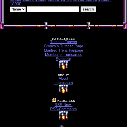
18900
Turrican Forever
Bronko´s Turrican Page
Manfred Trenz Fanpage
Member of Turrican.eu
Synsoniq
About
Impressum
RSS-News
RSS-Comments