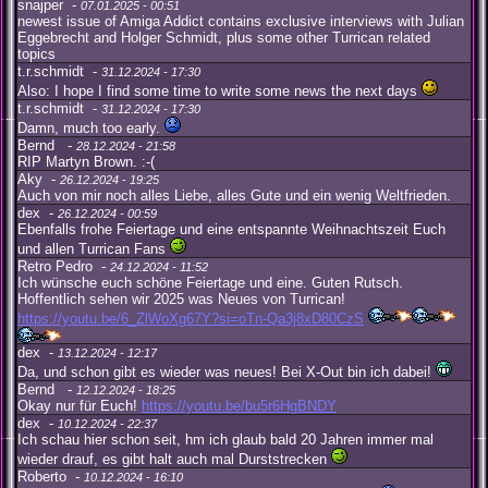
snajper -
07.01.2025 - 00:51
newest issue of Amiga Addict contains exclusive interviews with Julian
Eggebrecht and Holger Schmidt, plus some other Turrican related
topics
t.r.schmidt -
31.12.2024 - 17:30
Also: I hope I find some time to write some news the next days
t.r.schmidt -
31.12.2024 - 17:30
Damn, much too early.
Bernd -
28.12.2024 - 21:58
RIP Martyn Brown. :-(
Aky -
26.12.2024 - 19:25
Auch von mir noch alles Liebe, alles Gute und ein wenig Weltfrieden.
dex -
26.12.2024 - 00:59
Ebenfalls frohe Feiertage und eine entspannte Weihnachtszeit Euch
und allen Turrican Fans
Retro Pedro -
24.12.2024 - 11:52
Ich wünsche euch schöne Feiertage und eine. Guten Rutsch.
Hoffentlich sehen wir 2025 was Neues von Turrican!
https://youtu.be/6_ZlWoXg67Y?si=oTn-Qa3j8xD80CzS
dex -
13.12.2024 - 12:17
Da, und schon gibt es wieder was neues! Bei X-Out bin ich dabei!
Bernd -
12.12.2024 - 18:25
Okay nur für Euch!
https://youtu.be/bu5r6HgBNDY
dex -
10.12.2024 - 22:37
Ich schau hier schon seit, hm ich glaub bald 20 Jahren immer mal
wieder drauf, es gibt halt auch mal Durststrecken
Roberto -
10.12.2024 - 16:10