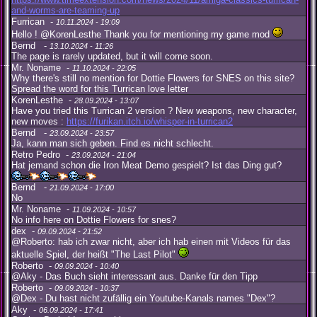
and-worms-are-teaming-up
Furrican -
10.11.2024 - 19:09
Hello ! @KorenLesthe Thank you for mentioning my game mod
Bernd -
13.10.2024 - 11:26
The page is rarely updated, but it will come soon.
Mr. Noname -
11.10.2024 - 22:05
Why there's still no mention for Dottie Flowers for SNES on this site?
Spread the word for this Turrican love letter
KorenLesthe -
28.09.2024 - 13:07
Have you tried this Turrican 2 version ? New weapons, new character,
new moves :
https://furikan.itch.io/whisper-in-turrican2
Bernd -
23.09.2024 - 23:57
Ja, kann man sich geben. Find es nicht schlecht.
Retro Pedro -
23.09.2024 - 21:04
Hat jemand schon die Iron Meat Demo gespielt? Ist das Ding gut?
Bernd -
21.09.2024 - 17:00
No
Mr. Noname -
11.09.2024 - 10:57
No info here on Dottie Flowers for snes?
dex -
09.09.2024 - 21:52
@Roberto: hab ich zwar nicht, aber ich hab einen mit Videos für das
aktuelle Spiel, der heißt "The Last Pilot"
Roberto -
09.09.2024 - 10:40
@Aky - Das Buch sieht interessant aus. Danke für den Tipp
Roberto -
09.09.2024 - 10:37
@Dex - Du hast nicht zufällig ein Youtube-Kanals names "Dex"?
Aky -
06.09.2024 - 17:41