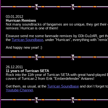
03.01.2012
Hurrican Remixes
Not many soundtracks of fangames are so unique, they get their
remixes: Hurrican is one of them!
Eiswuxe send me some fanmade remixes by l33t-Gu1t4R, get t
the
Turrican Soundbase
, under "Hurrican", everything with "remix
And happy new year! :)
26.12.2011
11 years of Turrican SETA
Rock into the 11th year of Turrican SETA with great hand-played 
covers of Turrican 2 from Erik "Emberdefender" Antares!
Get them, as usual, at the
Turrican Soundbase
and don´t forget to 
Youtube-Channel
.