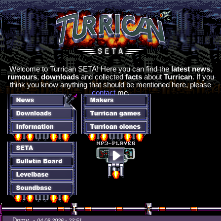
Welcome to Turrican SETA! Here you can find the
latest news
,
rumours
,
downloads
and collected
facts
about
Turrican
. If you
think you know anything that should be mentioned here, please
contact
me.
Domy -
04.08.2026 - 23:51