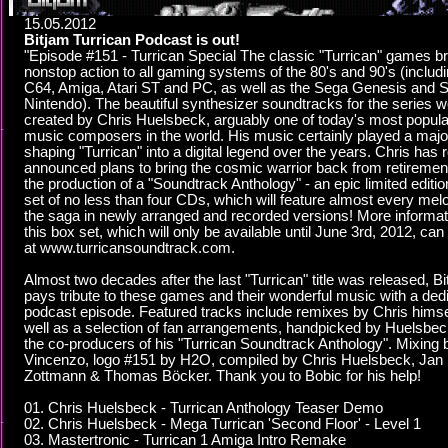
15.05.2012
Bitjam Turrican Podcast is out!
"Episode #151 - Turrican Special The classic "Turrican" games b
nonstop action to all gaming systems of the 80's and 90's (includi
C64, Amiga, Atari ST and PC, as well as the Sega Genesis and 
Nintendo). The beautiful synthesizer soundtracks for the series 
created by Chris Huelsbeck, arguably one of today's most popul
music composers in the world. His music certainly played a major
shaping "Turrican" into a digital legend over the years. Chris has 
announced plans to bring the cosmic warrior back from retirement
the production of a "Soundtrack Anthology" - an epic limited editi
set of no less than four CDs, which will feature almost every mel
the saga in newly arranged and recorded versions! More informat
this box set, which will only be available until June 3rd, 2012, can
at www.turricansoundtrack.com.
Almost two decades after the last "Turrican" title was released, B
pays tribute to these games and their wonderful music with a ded
podcast episode. Featured tracks include remixes by Chris himse
well as a selection of fan arrangements, handpicked by Huelsbe
the co-producers of his "Turrican Soundtrack Anthology". Mixing 
Vincenzo, logo #151 by H2O, compiled by Chris Huelsbeck, Jan
Zottmann & Thomas Böcker. Thank you to Bobic for his help!
01. Chris Huelsbeck - Turrican Anthology Teaser Demo
02. Chris Huelsbeck - Mega Turrican 'Second Floor' - Level 1
03. Mastertronic - Turrican 1 Amiga Intro Remake