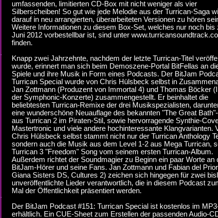
umfassenden, limitierten CD-Box mit nicht weniger als vier
Silberscheiben! So gut wie jede Melodie aus der Turrican-Saga w
darauf in neu arrangierten, überarbeiteten Versionen zu hören sei
Weitere Informationen zu diesem Box-Set, welches nur noch bis
Juni 2012 vorbestellbar ist, sind unter www.turricansoundtrack.c
finden.
Knapp zwei Jahrzehnte, nachdem der letzte Turrican-Titel veröffen
wurde, erinnert man sich beim Demoszene-Portal BitFellas an di
Spiele und ihre Musik in Form eines Podcasts. Der BitJam Podc
Turrican Special wurde von Chris Hülsbeck selbst in Zusammena
Jan Zottmann (Produzent von Immortal 4) und Thomas Böcker (In
der Symphonic-Konzerte) zusammengestellt. Er beinhaltet die
beliebtesten Turrican-Remixe der drei Musikspezialisten, darunte
eine wunderschöne Neuauflage des bekannten "The Great Bath
aus Turrican 2 im Piraten-Stil, sowie hervorragende Synthie-Cov
Mastertronic und viele andere hochinteressante Klangvarianten. 
Chris Hülsbeck selbst stammt nicht nur der Turrican Anthology T
sondern auch die Musik aus dem Level 1-2 aus Mega Turrican, s
Turrican 3 "Freedom" Song vom seinem ersten Turrican-Album.
Außerdem richtet der Soundmagier zu Beginn ein paar Worte an 
BitJam-Hörer und seine Fans. Jan Zottmann und Fabian del Prior
Giana Sisters DS, Cultures 2) zeichen sich hingegen für zwei bis
unveröffentlichte Lieder verantwortlich, die in diesem Podcast zu
Mal der Öffentlichkeit präsentiert werden.
Der BitJam Podcast #151: Turrican Special ist kostenlos im MP
erhältlich. Ein CUE-Sheet zum Erstellen der passenden Audio-C