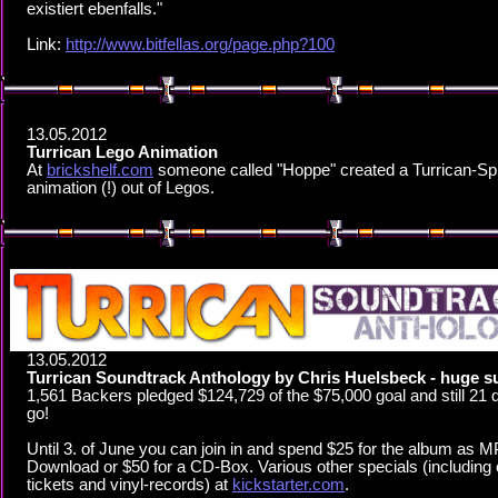
existiert ebenfalls."
Link:
http://www.bitfellas.org/page.php?100
13.05.2012
Turrican Lego Animation
At
brickshelf.com
someone called "Hoppe" created a Turrican-Spr
animation (!) out of Legos.
13.05.2012
Turrican Soundtrack Anthology by Chris Huelsbeck - huge s
1,561 Backers pledged $124,729 of the $75,000 goal and still 21 
go!
Until 3. of June you can join in and spend $25 for the album as M
Download or $50 for a CD-Box. Various other specials (including
tickets and vinyl-records) at
kickstarter.com
.