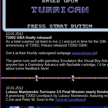
10.01.2012
T2002 GBA finally released!
As a total surprise (at least to me ;) ) and just in time for the 10th
anniversary of T2002, Pekaro released T2002 GBA!
Get it at their freshly redesigned webpage
www.pekaro.de
!
The game runs well with gameboy Emulators like Visual Boy Adva
anyone has a Gameboy Advance with flashable cartridge, I´d be 
about some feedback here!
10.01.2012
Lukasz Maniewskis Turricane 3.5 Final Mission nearly finish
A promising T2002-Levelpack by Lukasz Maniewski, featuring m
CJoe and Peter W. Soon in the
Turrican Levelbase
!