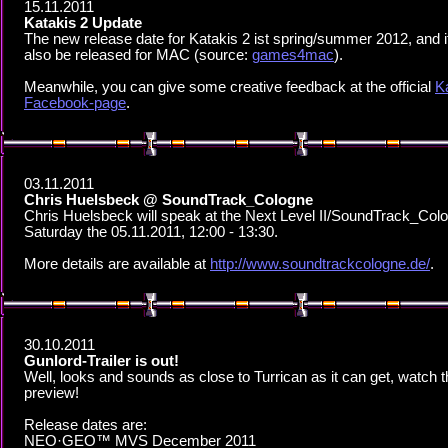
15.11.2011
Katakis 2 Update
The new release date for Katakis 2 ist spring/summer 2012, and it
also be released for MAC (source:
games4mac
).
Meanwhile, you can give some creative feedback at the official
K
Facebook-page
.
03.11.2011
Chris Huelsbeck @ SoundTrack_Cologne
Chris Huelsbeck will speak at the Next Level II/SoundTrack_Col
Saturday the 05.11.2011, 12:00 - 13:30.
More details are available at
http://www.soundtrackcologne.de/
.
30.10.2011
Gunlord-Trailer is out!
Well, looks and sounds as close to Turrican as it can get, watch 
preview!
Release dates are:
NEO·GEO™ MVS December 2011