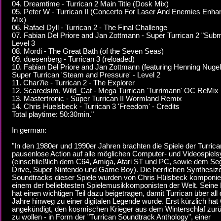
04. Dreamtime - Turrican 2 Main Title (Dosk Mix)
05. Peter W - Turrican II (Concerto For Laser And Enemies Enh
Mix)
06. Rafael Dyll - Turrican 2 - The Final Challenge
07. Fabian Del Priore and Jan Zottmann - Super Turrican 2 "Subm
Level 3
08. Mordi - The Great Bath (of the Seven Seas)
09. duesenberg - Turrican 3 (reloaded)
10. Fabian Del Priore and Jan Zottmann (featuring Henning Nugel
Super Turrican 'Steam and Pressure' - Level 2
11. Char7ie - Turrican 2 - The Explorer
12. Scaredsim, Wild_Cat - Mega Turrican 'Turrimann' OC ReMix
13. Mastertronic - Super Turrican II Wormland Remix
14. Chris Huelsbeck - Turrican 3 'Freedom' - Credits
Total playtime: 50:30min."
In german:
"In den 1980er und 1990er Jahren brachten die Spiele der Turric
pausenlose Action auf alle möglichen Computer- und Videospiel
(einschließlich dem C64, Amiga, Atari ST und PC, sowie dem S
Drive, Super Nintendo und Game Boy). Die herrlichen Synthesize
Soundtracks dieser Spiele wurden von Chris Hülsbeck komponier
einem der beliebtesten Spielemusikkomponisten der Welt. Seine
hat einen wichtigen Teil dazu beigetragen, damit Turrican über all 
Jahre hinweg zu einer digitalen Legende wurde. Erst kürzlich hat
angekündigt, den kosmischen Krieger aus dem Winterschlaf zur
zu wollen - in Form der "Turrican Soundtrack Anthology", einer