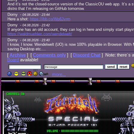
And it’s not the closed-source version of the ClassicOU web app. It’s a 
distro that I’m releasing on GitHub tomorrow.
Domy -
04.08.2026 - 23:44
Here a shot:
https://ibb.co/Wp6Jvrrn
Domy -
04.08.2026 - 23:42
If anyone has an old account, they can log in here and simply start playi
https://waldmuehlen.com/wendelwelt/
Domy -
04.08.2026 - 23:40
I know, I know. Wendelwelt (UO) is now 100% playable in Browser. With 
saving Desktop etc....
[
Archive
] [
Comments only
] [
Discord Chat
] Note: there´s a
Board
available!
more...