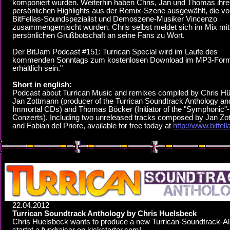
komponiert wurden. Weiterhin haben Chris, Jan und Thomas ihre
persönlichen Highlights aus der Remix-Szene ausgewählt, die v
BitFellas-Soundspezialist und Demoszene-Musiker Vincenzo
zusammengemischt wurden. Chris selbst meldet sich im Mix mit
persönlichen Grußbotschaft an seine Fans zu Wort.
Der BitJam Podcast #151: Turrican Special wird im Laufe des
kommenden Sonntags zum kostenlosen Download im MP3-For
erhältlich sein."
Short in english:
Podcast about Turrican Music and remixes compiled by Chris Hü
Jan Zottmann (producer of the Turrican Soundtrack Anthology an
Immortal CDs) and Thomas Böcker (Initiator of the "Symphonic"-
Conzerts). Including two unreleased tracks composed by Jan Z
and Fabian del Priore, available for free today at
http://www.bitfell
22.04.2012
Turrican Soundtrack Anthology by Chris Huelsbeck
Chris Huelsbeck wants to produce a new Turrican-Soundtrack-A