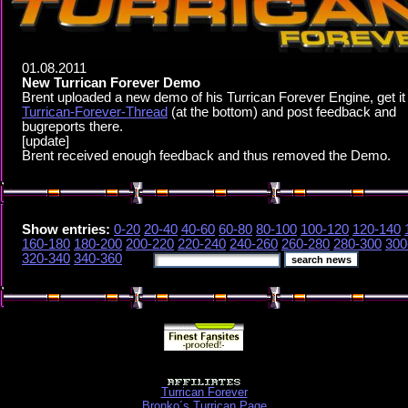
01.08.2011
New Turrican Forever Demo
Brent uploaded a new demo of his Turrican Forever Engine, get it 
Turrican-Forever-Thread
(at the bottom) and post feedback and
bugreports there.
[update]
Brent received enough feedback and thus removed the Demo.
Show entries:
0-20
20-40
40-60
60-80
80-100
100-120
120-140
160-180
180-200
200-220
220-240
240-260
260-280
280-300
300
320-340
340-360
Turrican Forever
Bronko´s Turrican Page