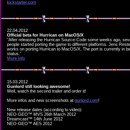
kickstarter.com
22.04.2012
Official beta for Hurrican on MacOS/X
"After releasing the Hurrican Source-Code some weeks ago, sev
people started porting the game to different platforms. Jens Rest
works on porting Hurrican to MacOS/X. The port is currently in b
status."
More Info
15.03.2012
Gunlord still looking awesome!
Well, watch the second trailer and order it!
More infos and new screenshots at
gunlord.com
!
New release dates (according to video):
NEO·GEO™ MVS 26th March 2012
Dreamcast™ 14th June 2012
NEO·GEO™ AES 2012