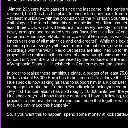
startet a fundraiser on kickstarter.com!
"Almost 20 years have passed since the last game in the series
released, but Chris has big plans to bring »Turrican« back from r
–at least musically– with the production of the »Turrican Soundtr
Anthology«: The idea behind this is an epic limited edition box set 
least three CDs, which will feature almost every melody from the
newly arranged and recorded versions (including titles like »Conc
Laser and Enemies«, »Metal Stars«, »Hall of Heroes«, as well as 
length versions of all main titles and end-credits!). While this box 
bound to please every synthesizer music fan out there, new bon
recordings with the WDR Radio Orchestra are also lined up for th
project, to be realised in the context of a new symphonic game m
concert in November and supervised by the producers of the ac
»Symphonic Shades – Huelsbeck in Concert« event and album.
In order to realize these ambitious plans, a budget of at least 75,
Dollars (about 58,000 Euro) has to be secured. To achieve this, C
Huelsbeck is now asking his fans to support him in a Kickstarter
campaign to make the »Turrican Soundtrack Anthology« become a
»My first Turrican album has sold roughly 10.000 units over the y
Huelsbeck says. »I know that the games still have a following, to
project is a personal dream of mine and I hope that together with a
fans, we can make this happen!«"
So, if you want this to happen, spend some money at kickstarter