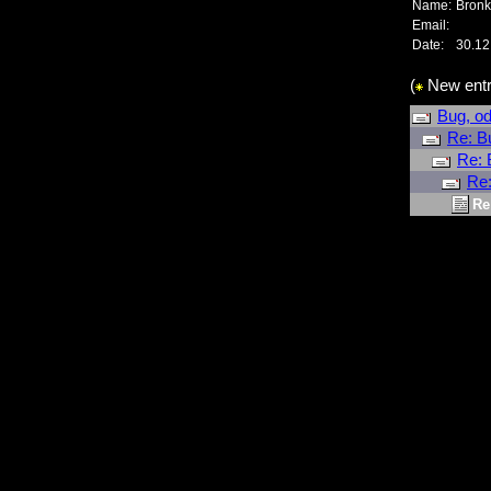
Name:
Bron
Email:
Date:
30.12
(
New entr
Bug, od
Re: B
Re: 
Re:
Re