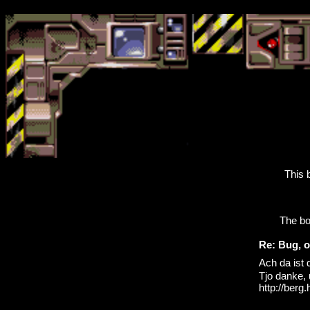
This 
The bo
Re: Bug, o
Ach da ist 
Tjo danke,
http://berg