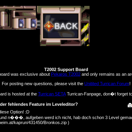
T2002 Support Board
board was exclusive about
Pekaros T2002
and only remains as an ar
For posting new questions, please visit the
Unitited Turrican Forum
!
ard is hosted at the
Turrican SETA
Turrican-Fanpage, don�t forget to v
der fehlendes Feature im Leveleditor?
diese Option! :D
 und n���, aufgeben werd ich nicht, hab doch schon 3 Level gemach
.heim.at/kaprun/431450/Bronkos.zip )