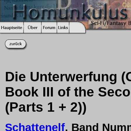
Die Unterwerfung (O
Book III of the Se
(Parts 1 + 2))
Schattenelf
, Band Num