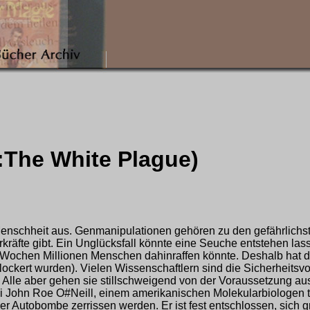
l:The White Plague)
schheit aus. Genmanipulationen gehören zu den gefährlichste
räfte gibt. Ein Unglücksfall könnte eine Seuche entstehen la
Wochen Millionen Menschen dahinraffen könnte. Deshalb hat das
ckert wurden). Vielen Wissenschaftlern sind die Sicherheitsvor
. Alle aber gehen sie stillschweigend von der Voraussetzung aus
ei John Roe O#Neill, einem amerikanischen Molekularbiologen tri
ner Autobombe zerrissen werden. Er ist fest entschlossen, sic