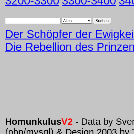
3200-3300
3300-3400
34
Suchen
Der Schöpfer der Ewigkei
Die Rebellion des Prinze
Homunkulus
V2
- Data by Sve
(php/mysql) & Design 2003 by 