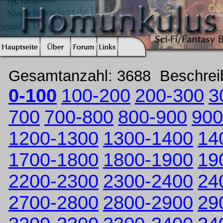
Gesamtanzahl: 3688 Beschre
0-100
100-200
200-300
3
700
700-800
800-900
900
1200-1300
1300-1400
14
1700-1800
1800-1900
19
2200-2300
2300-2400
24
2700-2800
2800-2900
29