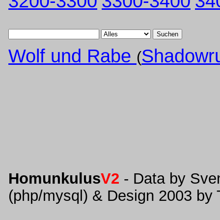
3200-3300
3300-3400
34
Suchen
Wolf und Rabe
Shadowru
(
Homunkulus
V2
- Data by Sve
(php/mysql) & Design 2003 by 