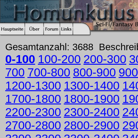
Gesamtanzahl: 3688 Beschre
0-100
100-200
200-300
3
700
700-800
800-900
900
1200-1300
1300-1400
14
1700-1800
1800-1900
19
2200-2300
2300-2400
24
2700-2800
2800-2900
29