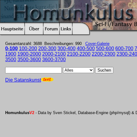
Gesamtanzahl: 3688 Beschreibungen: 990
Cover-Galerie
0-100
100-200
200-300
300-400
400-500
500-600
600-700
1900
1900-2000
2000-2100
2100-2200
2200-2300
2300-24
3500
3500-3600
3600-3700
Suchen
Die Satanskunst
Homunkulus
V2
- Data by Sven Stickel, Database-Engine (php/mysql) & 