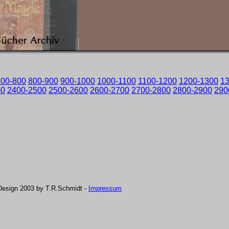
700-800
800-900
900-1000
1000-1100
1100-1200
1200-1300
1
00
2400-2500
2500-2600
2600-2700
2700-2800
2800-2900
290
Design 2003 by T.R.Schmidt -
Impressum