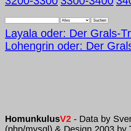
3200-3300
3300-3400
34
Suchen
Layala oder: Der Grals-T
Lohengrin oder: Der Gral
Homunkulus
V2
- Data by Sve
(php/mysql) & Design 2003 by 