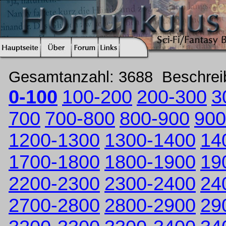
Gesamtanzahl: 3688 Beschre
0-100
100-200
200-300
3
700
700-800
800-900
900
1200-1300
1300-1400
14
1700-1800
1800-1900
19
2200-2300
2300-2400
24
2700-2800
2800-2900
29