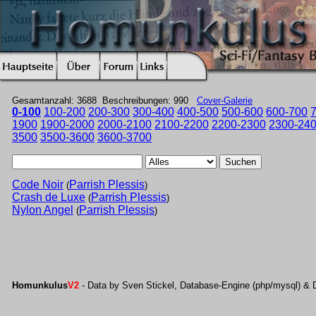
Gesamtanzahl: 3688 Beschreibungen: 990
Cover-Galerie
0-100
100-200
200-300
300-400
400-500
500-600
600-700
1900
1900-2000
2000-2100
2100-2200
2200-2300
2300-24
3500
3500-3600
3600-3700
Suchen
Code Noir
Parrish Plessis
(
)
Crash de Luxe
Parrish Plessis
(
)
Nylon Angel
Parrish Plessis
(
)
Homunkulus
V2
- Data by Sven Stickel, Database-Engine (php/mysql) & 