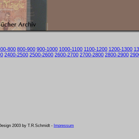
700-800
800-900
900-1000
1000-1100
1100-1200
1200-1300
1
00
2400-2500
2500-2600
2600-2700
2700-2800
2800-2900
290
Design 2003 by T.R.Schmidt -
Impressum