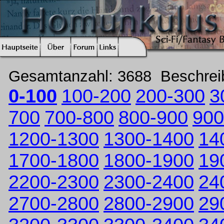
Gesamtanzahl: 3688 Beschre
0-100
100-200
200-300
3
700
700-800
800-900
900
1200-1300
1300-1400
14
1700-1800
1800-1900
19
2200-2300
2300-2400
24
2700-2800
2800-2900
29