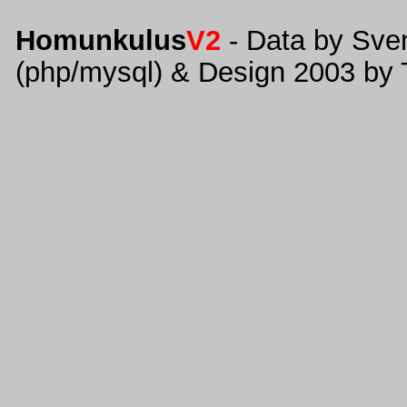
Homunkulus
V2
- Data by Sve
(php/mysql) & Design 2003 by 