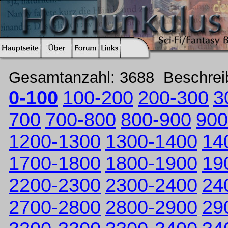
Gesamtanzahl: 3688 Beschre
0-100
100-200
200-300
3
700
700-800
800-900
900
1200-1300
1300-1400
14
1700-1800
1800-1900
19
2200-2300
2300-2400
24
2700-2800
2800-2900
29