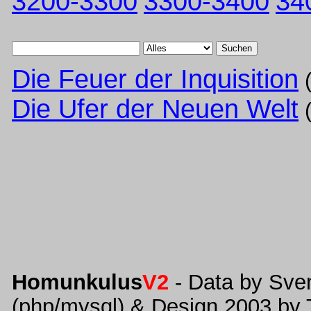
3200-3300
3300-3400
34
Suchen
Die Feuer der Inquisition
Die Ufer der Neuen Welt
Homunkulus
V2
- Data by Sve
(php/mysql) & Design 2003 by 