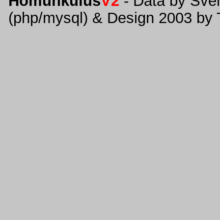
Homunkulus
V2
- Data by Sve
(php/mysql) & Design 2003 by 