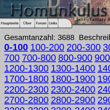
Gesamtanzahl: 3688 Beschre
0-100
100-200
200-300
3
700
700-800
800-900
900
1200-1300
1300-1400
14
1700-1800
1800-1900
19
2200-2300
2300-2400
24
2700-2800
2800-2900
29