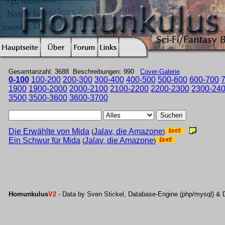
Gesamtanzahl: 3688 Beschreibungen: 990
Cover-Galerie
0-100
100-200
200-300
300-400
400-500
500-600
600-700
1900
1900-2000
2000-2100
2100-2200
2200-2300
2300-24
3500
3500-3600
3600-3700
Suchen
Die Erwählte von Mida
Jalav, die Amazone
(
)
Ein Schwur für Mida
Jalav, die Amazone
(
)
Homunkulus
V2
- Data by Sven Stickel, Database-Engine (php/mysql) & 