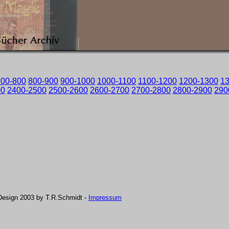
700-800
800-900
900-1000
1000-1100
1100-1200
1200-1300
1
00
2400-2500
2500-2600
2600-2700
2700-2800
2800-2900
290
Design 2003 by T.R.Schmidt -
Impressum