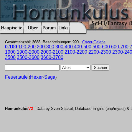
Gesamtanzahl: 3688 Beschreibungen: 990
Cover-Galerie
0-100
100-200
200-300
300-400
400-500
500-600
600-700
1900
1900-2000
2000-2100
2100-2200
2200-2300
2300-24
3500
3500-3600
3600-3700
Suchen
Feuertaufe
Hexer-Saga
(
)
Homunkulus
V2
- Data by Sven Stickel, Database-Engine (php/mysql) & 