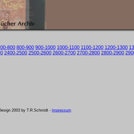
700-800
800-900
900-1000
1000-1100
1100-1200
1200-1300
1
00
2400-2500
2500-2600
2600-2700
2700-2800
2800-2900
290
Design 2003 by T.R.Schmidt -
Impressum