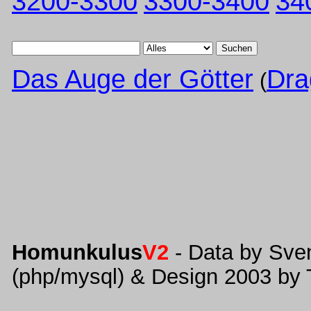
3200-3300
3300-3400
34
Suchen
Das Auge der Götter
Dra
(
Homunkulus
V2
- Data by Sve
(php/mysql) & Design 2003 by 