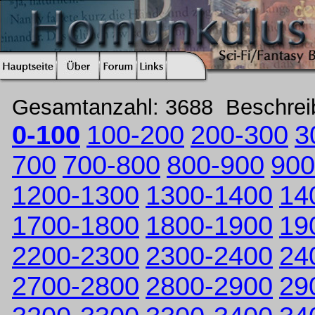
Gesamtanzahl: 3688 Beschre
0-100
100-200
200-300
3
700
700-800
800-900
900
1200-1300
1300-1400
14
1700-1800
1800-1900
19
2200-2300
2300-2400
24
2700-2800
2800-2900
29