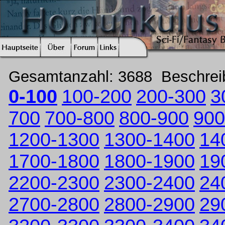
Gesamtanzahl: 3688 Beschre
0-100
100-200
200-300
3
700
700-800
800-900
900
1200-1300
1300-1400
14
1700-1800
1800-1900
19
2200-2300
2300-2400
24
2700-2800
2800-2900
29