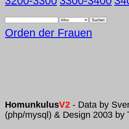
3200-3300
3300-3400
34
Suchen
Orden der Frauen
Homunkulus
V2
- Data by Sve
(php/mysql) & Design 2003 by 