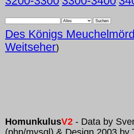
3200-3300
3300-3400
34
Suchen
Des Königs Meuchelmörd
Weitseher
)
Homunkulus
V2
- Data by Sve
(php/mysql) & Design 2003 by 