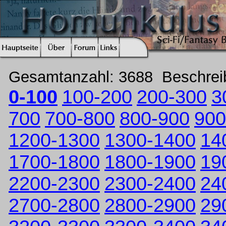
Gesamtanzahl: 3688 Beschre
0-100
100-200
200-300
3
700
700-800
800-900
900
1200-1300
1300-1400
14
1700-1800
1800-1900
19
2200-2300
2300-2400
24
2700-2800
2800-2900
29