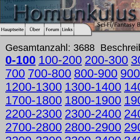
Gesamtanzahl: 3688 Beschre
0-100
100-200
200-300
3
700
700-800
800-900
900
1200-1300
1300-1400
14
1700-1800
1800-1900
19
2200-2300
2300-2400
24
2700-2800
2800-2900
29