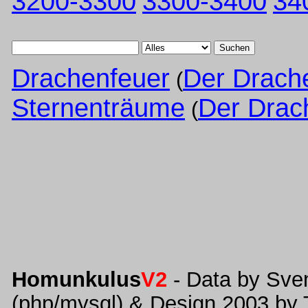
3200-3300
3300-3400
34
Suchen
Drachenfeuer
Der Drach
(
Sternenträume
Der Drac
(
Homunkulus
V2
- Data by Sve
(php/mysql) & Design 2003 by 