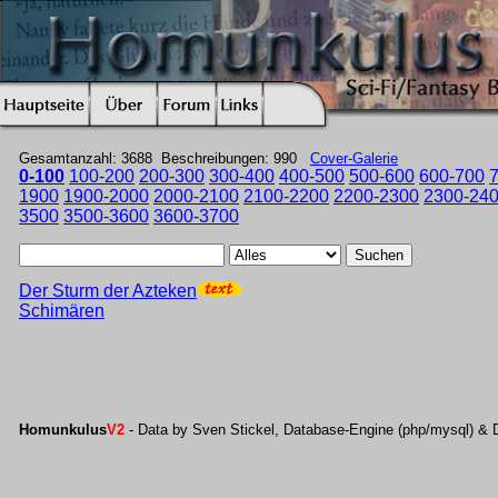
Gesamtanzahl: 3688 Beschreibungen: 990
Cover-Galerie
0-100
100-200
200-300
300-400
400-500
500-600
600-700
1900
1900-2000
2000-2100
2100-2200
2200-2300
2300-24
3500
3500-3600
3600-3700
Suchen
Der Sturm der Azteken
Schimären
Homunkulus
V2
- Data by Sven Stickel, Database-Engine (php/mysql) & 