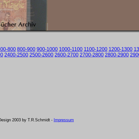
700-800
800-900
900-1000
1000-1100
1100-1200
1200-1300
1
00
2400-2500
2500-2600
2600-2700
2700-2800
2800-2900
290
Design 2003 by T.R.Schmidt -
Impressum