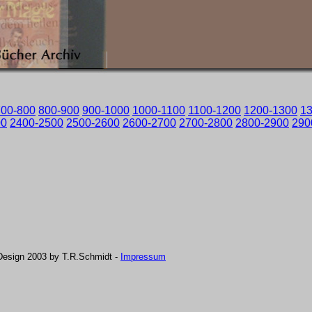
700-800
800-900
900-1000
1000-1100
1100-1200
1200-1300
1
00
2400-2500
2500-2600
2600-2700
2700-2800
2800-2900
290
Design 2003 by T.R.Schmidt -
Impressum