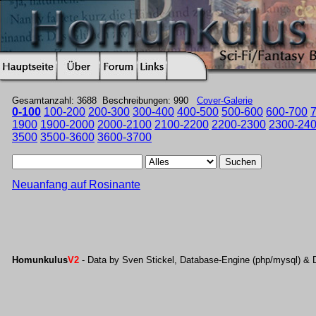
Gesamtanzahl: 3688 Beschreibungen: 990
Cover-Galerie
0-100
100-200
200-300
300-400
400-500
500-600
600-700
1900
1900-2000
2000-2100
2100-2200
2200-2300
2300-24
3500
3500-3600
3600-3700
Suchen
Neuanfang auf Rosinante
Homunkulus
V2
- Data by Sven Stickel, Database-Engine (php/mysql) & 