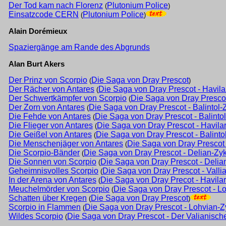
Der Tod kam nach Florenz
Plutonium Police
(
)
Einsatzcode CERN
Plutonium Police
(
)
Alain Dorémieux
Spaziergänge am Rande des Abgrunds
Alan Burt Akers
Der Prinz von Scorpio
Die Saga von Dray Prescot
(
)
Der Rächer von Antares
Die Saga von Dray Prescot - Havila
(
Der Schwertkämpfer von Scorpio
Die Saga von Dray Prescot
(
Der Zorn von Antares
Die Saga von Dray Prescot - Balintol-
(
Die Fehde von Antares
Die Saga von Dray Prescot - Balinto
(
Die Flieger von Antares
Die Saga von Dray Prescot - Havila
(
Die Geißel von Antares
Die Saga von Dray Prescot - Balinto
(
Die Menschenjäger von Antares
Die Saga von Dray Prescot 
(
Die Scorpio-Bänder
Die Saga von Dray Prescot - Delian-Zy
(
Die Sonnen von Scorpio
Die Saga von Dray Prescot - Delia
(
Geheimnisvolles Scorpio
Die Saga von Dray Prescot - Valli
(
In der Arena von Antares
Die Saga von Dray Precot - Havilar
(
Meuchelmörder von Scorpio
Die Saga von Dray Prescot - L
(
Schatten über Kregen
Die Saga von Dray Prescot
(
)
Scorpio in Flammen
Die Saga von Dray Prescot - Lohvian-Z
(
Wildes Scorpio
Die Saga von Dray Prescot - Der Valianisch
(