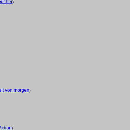
bücher
)
elt von morgen
)
Action
)