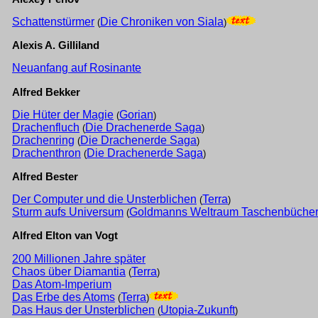
Schattenstürmer
Die Chroniken von Siala
(
)
Alexis A. Gilliland
Neuanfang auf Rosinante
Alfred Bekker
Die Hüter der Magie
Gorian
(
)
Drachenfluch
Die Drachenerde Saga
(
)
Drachenring
Die Drachenerde Saga
(
)
Drachenthron
Die Drachenerde Saga
(
)
Alfred Bester
Der Computer und die Unsterblichen
Terra
(
)
Sturm aufs Universum
Goldmanns Weltraum Taschenbüche
(
Alfred Elton van Vogt
200 Millionen Jahre später
Chaos über Diamantia
Terra
(
)
Das Atom-Imperium
Das Erbe des Atoms
Terra
(
)
Das Haus der Unsterblichen
Utopia-Zukunft
(
)