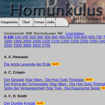
Gesamtanzahl: 3688 Beschreibungen: 990
Cover-Galerie
0-100
100-200
200-300
300-400
400-500
500-600
600-700
1900
1900-2000
2000-2100
2100-2200
2200-2300
2300-24
3500
3500-3600
3600-3700
A. A. Attanasio
Die letzte Legende der Erde
A. C. Crispin
Der Gejagte
Star Wars - Die Han Solo Triologie
(
)
Der König der Schmuggler
Star Wars - Die Han Solo Triolog
(
Sohn der Vergangenheit
Star Trek - Die Klassische Serie
(
)
A. C. H. Smith
Der Dunkle Kristall