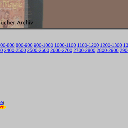
700-800
800-900
900-1000
1000-1100
1100-1200
1200-1300
1
00
2400-2500
2500-2600
2600-2700
2700-2800
2800-2900
290
ie
)