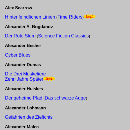
Alex Scarrow
Hinter feindlichen Linien
Time Riders
(
)
Alexander A. Bogdanov
Der Rote Stern
Science Fiction Classics
(
)
Alexander Besher
Cyber Blues
Alexander Dumas
Die Drei Musketiere
Zehn Jahre Später
Alexander Huiskes
Der geheime Pfad
Das schwarze Auge
(
)
Alexander Lohmann
Gefährten des Zielichts
Alexander Malec