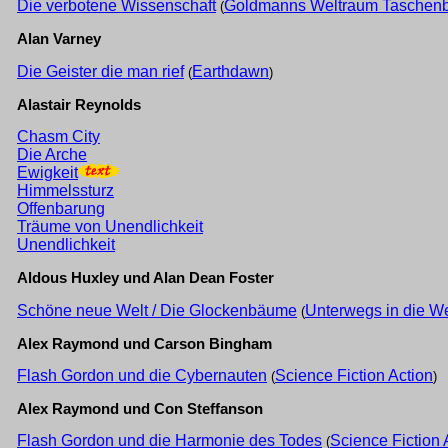
Die verbotene Wissenschaft
Goldmanns Weltraum Taschen
(
Alan Varney
Die Geister die man rief
Earthdawn
(
)
Alastair Reynolds
Chasm City
Die Arche
Ewigkeit
Himmelssturz
Offenbarung
Träume von Unendlichkeit
Unendlichkeit
Aldous Huxley und Alan Dean Foster
Schöne neue Welt / Die Glockenbäume
Unterwegs in die W
(
Alex Raymond und Carson Bingham
Flash Gordon und die Cybernauten
Science Fiction Action
(
)
Alex Raymond und Con Steffanson
Flash Gordon und die Harmonie des Todes
Science Fiction 
(