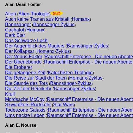
Alan Dean Foster
Alien
Alien-Triologie
(
)
Auch keine Tränen aus Kristall
Homanx
(
)
Bannsänger
Bannsänger-Zyklus
(
)
Cachalot
Homanx
(
)
Dark Star
Das Schwarze Loch
Der Augenblick des Magiers
Bannsänger-Zyklus
(
)
Der Kollapsar
Homanx-Zyklus
(
)
Der Venus-Faktor
Raumschiff Enterprise - Die neuen Abent
(
Der Überlebende
Raumschiff Enterprise - Die neuen Abente
(
Die Eroberer
Die gefangene Zeit
Katechisten-Triologie
(
)
Die Reise zur Stadt der Toten
Homanx-Zyklus
(
)
Die Stunde des Tors
Bannsänger-Zyklus
(
)
Die Zeit der Heimkehr
Bannsänger-Zyklus
(
)
Krull
Mordsache McCoy
Raumschiff Enterprise - Die neuen Aben
(
Skywalkers Rückkehr
Star Wars
(
)
Todeszone Galaxis
Raumschiff Enterprise - Die neuen Aben
(
Ums nackte Leben
Raumschiff Enterprise - Die neuen Aben
(
Alan E. Nourse